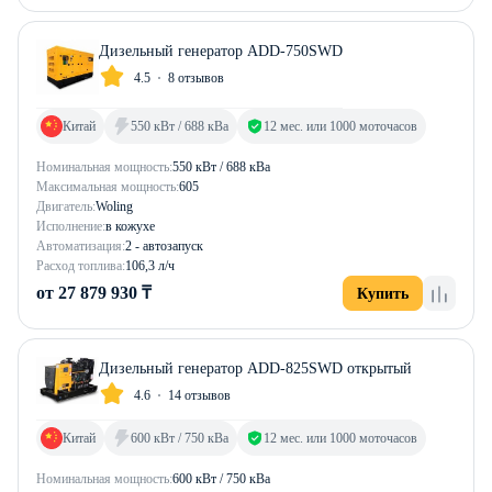
Дизельный генератор ADD-750SWD
4.5
8 отзывов
Китай
550 кВт / 688 кВа
12 мес. или 1000 моточасов
Номинальная мощность:
550 кВт / 688 кВа
Максимальная мощность:
605
Двигатель:
Woling
Исполнение:
в кожухе
Автоматизация:
2 - автозапуск
Расход топлива:
106,3 л/ч
от 27 879 930 ₸
Купить
Дизельный генератор ADD-825SWD открытый
4.6
14 отзывов
Китай
600 кВт / 750 кВа
12 мес. или 1000 моточасов
Номинальная мощность:
600 кВт / 750 кВа