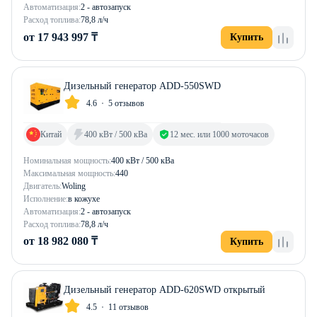
Автоматизация:
2 - автозапуск
Расход топлива:
78,8 л/ч
от 17 943 997 ₸
Купить
Дизельный генератор ADD-550SWD
4.6
5 отзывов
Китай
400 кВт / 500 кВа
12 мес. или 1000 моточасов
Номинальная мощность:
400 кВт / 500 кВа
Максимальная мощность:
440
Двигатель:
Woling
Исполнение:
в кожухе
Автоматизация:
2 - автозапуск
Расход топлива:
78,8 л/ч
от 18 982 080 ₸
Купить
Дизельный генератор ADD-620SWD открытый
4.5
11 отзывов