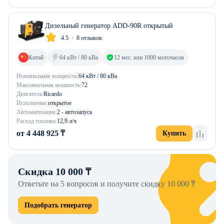
Дизельный генератор ADD-90R открытый
4.5
8 отзывов
Китай
64 кВт / 80 кВа
12 мес. или 1000 моточасов
Номинальная мощность:
64 кВт / 80 кВа
Максимальная мощность:
72
Двигатель:
Ricardo
Исполнение:
открытое
Автоматизация:
2 - автозапуск
Расход топлива:
12,9 л/ч
от 4 448 925 ₸
Купить
Скидка 10 000 ₸
Ответьте на 5 вопросов и получите скидку 10 000 ₸
Подобрать генератор