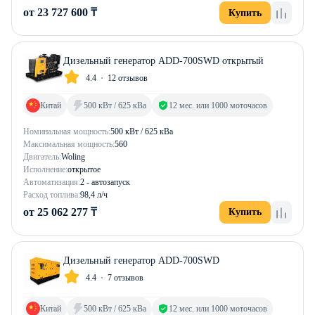
от 23 727 600 ₸
Купить
Дизельный генератор ADD-700SWD открытый
4.4
12 отзывов
Китай
500 кВт / 625 кВа
12 мес. или 1000 моточасов
Номинальная мощность:
500 кВт / 625 кВа
Максимальная мощность:
560
Двигатель:
Woling
Исполнение:
открытое
Автоматизация:
2 - автозапуск
Расход топлива:
98,4 л/ч
от 25 062 277 ₸
Купить
Дизельный генератор ADD-700SWD
4.4
7 отзывов
Китай
500 кВт / 625 кВа
12 мес. или 1000 моточасов