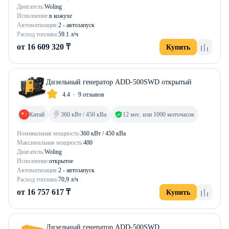
Двигатель:
Woling
Исполнение:
в кожухе
Автоматизация:
2 - автозапуск
Расход топлива:
59.1 л/ч
от 16 609 320 ₸
Купить
Дизельный генератор ADD-500SWD открытый
4.4
9 отзывов
Китай
360 кВт / 450 кВа
12 мес. или 1000 моточасов
Номинальная мощность:
360 кВт / 450 кВа
Максимальная мощность:
400
Двигатель:
Woling
Исполнение:
открытое
Автоматизация:
2 - автозапуск
Расход топлива:
70,9 л/ч
от 16 757 617 ₸
Купить
Дизельный генератор ADD-500SWD