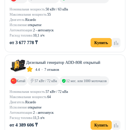
Номинальная мощность:
50 кВт / 63 кВа
Максимальная мощность:
55
Двигатель:
Ricardo
Исполнение:
открытое
Автоматизация:
2 - автозапуск
Расход топлива:
10,1 л/ч
от 3 677 778 ₸
Купить
Дизельный генератор ADD-80R открытый
4.4
7 отзывов
Китай
57 кВт / 72 кВа
12 мес. или 1000 моточасов
Номинальная мощность:
57 кВт / 72 кВа
Максимальная мощность:
64
Двигатель:
Ricardo
Исполнение:
открытое
Автоматизация:
2 - автозапуск
Расход топлива:
11,5 л/ч
от 4 389 606 ₸
Купить