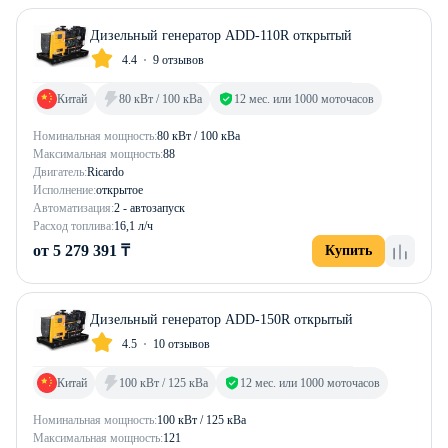
Дизельный генератор ADD-110R открытый
4.4
9 отзывов
Китай
80 кВт / 100 кВа
12 мес. или 1000 моточасов
Номинальная мощность:
80 кВт / 100 кВа
Максимальная мощность:
88
Двигатель:
Ricardo
Исполнение:
открытое
Автоматизация:
2 - автозапуск
Расход топлива:
16,1 л/ч
от 5 279 391 ₸
Купить
Дизельный генератор ADD-150R открытый
4.5
10 отзывов
Китай
100 кВт / 125 кВа
12 мес. или 1000 моточасов
Номинальная мощность:
100 кВт / 125 кВа
Максимальная мощность:
121