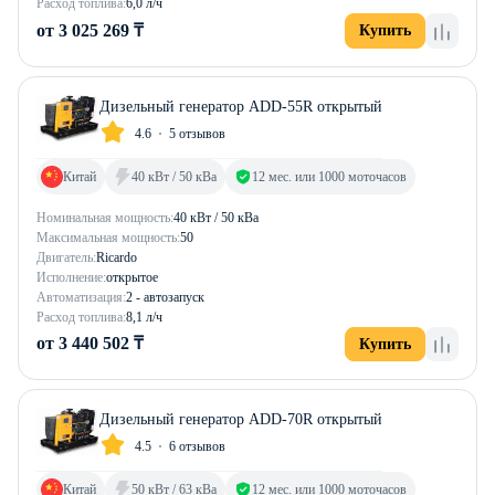
Расход топлива:
6,0 л/ч
от 3 025 269 ₸
Купить
Дизельный генератор ADD-55R открытый
4.6
5 отзывов
Китай
40 кВт / 50 кВа
12 мес. или 1000 моточасов
Номинальная мощность:
40 кВт / 50 кВа
Максимальная мощность:
50
Двигатель:
Ricardo
Исполнение:
открытое
Автоматизация:
2 - автозапуск
Расход топлива:
8,1 л/ч
от 3 440 502 ₸
Купить
Дизельный генератор ADD-70R открытый
4.5
6 отзывов
Китай
50 кВт / 63 кВа
12 мес. или 1000 моточасов