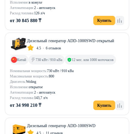
Исполнение:
в кожухе
Автоматизация:
2 - автозапуск
Расход топлива:
126 л/ч
от 30 845 880 ₸
Купить
Дизельный генератор ADD-1000SWD открытый
4.5
6 отзывов
Китай
730 кВт / 910 кВа
12 мес. или 1000 моточасов
Номинальная мощность:
730 кВт / 910 кВа
Максимальная мощность:
800
Двигатель:
Woling
Исполнение:
открытое
Автоматизация:
2 - автозапуск
Расход топлива:
143,7 л/ч
от 34 998 210 ₸
Купить
Дизельный генератор ADD-1000SWD
4.5
11 отзывов