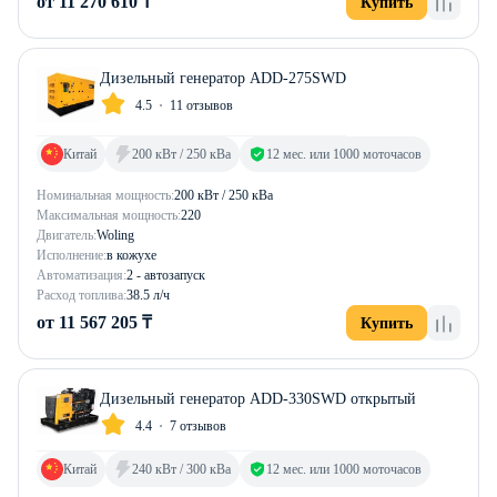
от 11 270 610 ₸
Купить
Дизельный генератор ADD-275SWD
4.5
11 отзывов
Китай
200 кВт / 250 кВа
12 мес. или 1000 моточасов
Номинальная мощность:
200 кВт / 250 кВа
Максимальная мощность:
220
Двигатель:
Woling
Исполнение:
в кожухе
Автоматизация:
2 - автозапуск
Расход топлива:
38.5 л/ч
от 11 567 205 ₸
Купить
Дизельный генератор ADD-330SWD открытый
4.4
7 отзывов
Китай
240 кВт / 300 кВа
12 мес. или 1000 моточасов