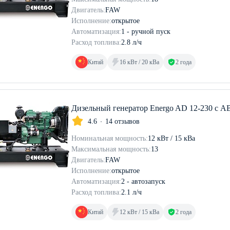
Двигатель:
FAW
Исполнение:
открытое
Автоматизация:
1 - ручной пуск
Расход топлива:
2.8 л/ч
Китай
16 кВт / 20 кВа
2 года
Дизельный генератор Energo AD 12-230 с А
4.6
14 отзывов
Номинальная мощность:
12 кВт / 15 кВа
Максимальная мощность:
13
Двигатель:
FAW
Исполнение:
открытое
Автоматизация:
2 - автозапуск
Расход топлива:
2.1 л/ч
Китай
12 кВт / 15 кВа
2 года