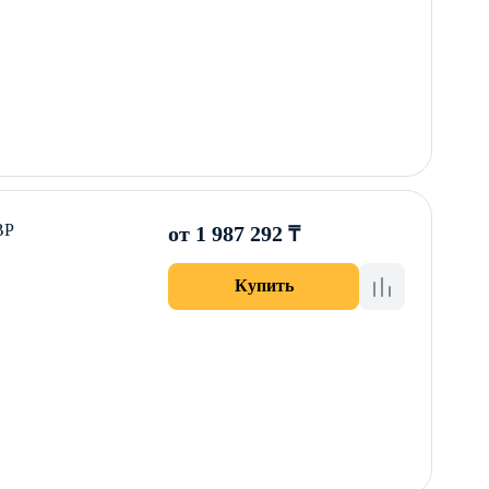
ВР
от 1 987 292 ₸
Купить