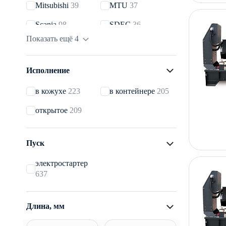
Mitsubishi
39
MTU
37
Scania
98
SDEC
36
Показать ещё 4
Volvo
14
Yanmar
48
Исполнение
в кожухе
223
в контейнере
205
открытое
209
Пуск
электростартер
637
Длина, мм