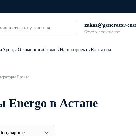
zakaz@generator-ene
Ответим в течение часа
и
Аренда
О компании
Отзывы
Наши проекты
Контакты
нераторы Energo
ы Energo в Астане
Популярные