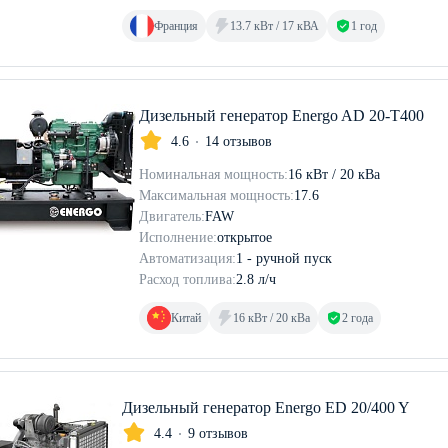
Франция
13.7 кВт / 17 кВА
1 год
Дизельный генератор Energo AD 20-T400
4.6
14 отзывов
Номинальная мощность:
16 кВт / 20 кВа
Максимальная мощность:
17.6
Двигатель:
FAW
Исполнение:
открытое
Автоматизация:
1 - ручной пуск
Расход топлива:
2.8 л/ч
Китай
16 кВт / 20 кВа
2 года
Дизельный генератор Energo ED 20/400 Y
4.4
9 отзывов