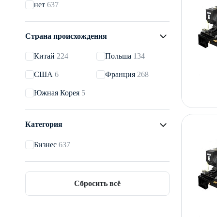
нет
637
Страна происхождения
Китай
224
Польша
134
США
6
Франция
268
Южная Корея
5
Категория
Бизнес
637
Сбросить всё