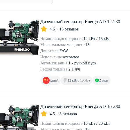
Дизельный генератор Energo AD 12-230
4.6
13 отзывов
Номинальная мощность:
12 кВт / 15 кВа
Максимальная мощность:
13
Двигатель:
FAW
Исполнение:
открытое
Автоматизация:
1 - ручной пуск
Расход топлива:
2.1 л/ч
Китай
12 кВт / 15 кВа
2 года
Дизельный генератор Energo AD 16-230
4.5
8 отзывов
Номинальная мощность:
16 кВт / 20 кВа
Максимальная мощность:
18