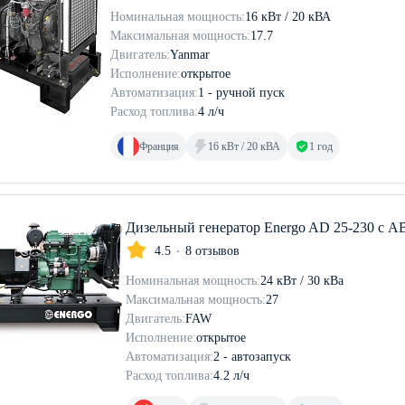
Номинальная мощность:
16 кВт / 20 кВА
Максимальная мощность:
17.7
Двигатель:
Yanmar
Исполнение:
открытое
Автоматизация:
1 - ручной пуск
Расход топлива:
4 л/ч
Франция
16 кВт / 20 кВА
1 год
Дизельный генератор Energo AD 25-230 с А
4.5
8 отзывов
Номинальная мощность:
24 кВт / 30 кВа
Максимальная мощность:
27
Двигатель:
FAW
Исполнение:
открытое
Автоматизация:
2 - автозапуск
Расход топлива:
4.2 л/ч