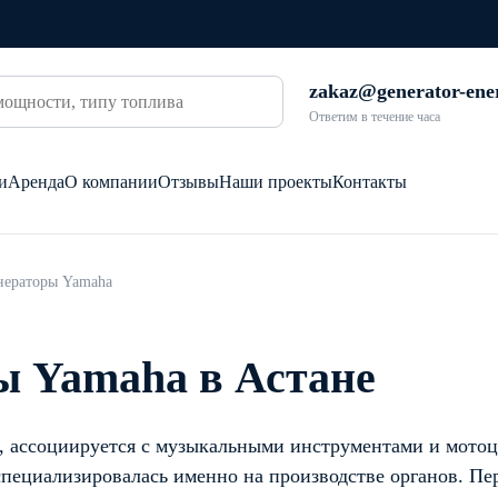
zakaz@generator-ene
Ответим в течение часа
и
Аренда
О компании
Отзывы
Наши проекты
Контакты
нераторы Yamaha
ы Yamaha в Астане
о, ассоциируется с музыкальными инструментами и мото
 специализировалась именно на производстве органов. П