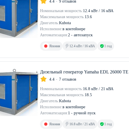
4.4
9 отзывов
Номинальная мощность:
12.4 кВт / 16 кВА
Максимальная мощность:
13.6
Двигатель:
Kubota
Исполнение:
в контейнере
Автоматизация:
2 - автозапуск
Япония
12.4 кВт / 16 кВА
1 год
Дизельный генератор Yamaha EDL 26000 TE 
4.4
7 отзывов
Номинальная мощность:
16.8 кВт / 21 кВА
Максимальная мощность:
18.5
Двигатель:
Kubota
Исполнение:
в контейнере
Автоматизация:
1 - ручной пуск
Япония
16.8 кВт / 21 кВА
1 год