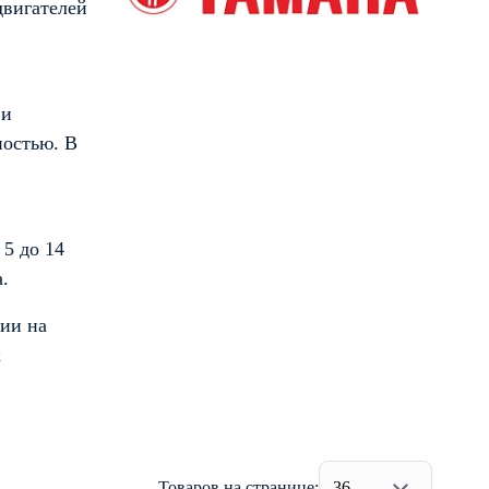
двигателей
 и
ностью. В
5 до 14
.
ции на
к
Товаров на странице:
36