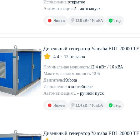
Исполнение:
открытое
Автоматизация:
2 - автозапуск
Япония
12.8 кВт / 16 кВА
1 год
Дизельный генератор Yamaha EDL 20000 TE 
4.4
12 отзывов
Номинальная мощность:
12.4 кВт / 16 кВА
Максимальная мощность:
13.6
Двигатель:
Kubota
Исполнение:
в контейнере
Автоматизация:
1 - ручной пуск
Япония
12.4 кВт / 16 кВА
1 год
Дизельный генератор Yamaha EDL 20000 TE 