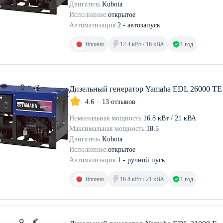
Двигатель:
Kubota
Исполнение:
открытое
Автоматизация:
2 - автозапуск
Япония
12.4 кВт / 16 кВА
1 год
Дизельный генератор Yamaha EDL 26000 TE
4.6
13 отзывов
Номинальная мощность:
16.8 кВт / 21 кВА
Максимальная мощность:
18.5
Двигатель:
Kubota
Исполнение:
открытое
Автоматизация:
1 - ручной пуск
Япония
16.8 кВт / 21 кВА
1 год