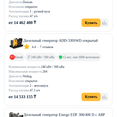
Двигатель:
Doosan
Исполнение:
открытое
Автоматизация:
1 - ручной пуск
Расход топлива:
47 л/ч
от 14 462 400 ₸
Купить
Дизельный генератор ADD-330SWD открытый
4.4
7 отзывов
Китай
240 кВт / 300 кВа
12 мес. или 1000 моточасов
Номинальная мощность:
240 кВт / 300 кВа
Максимальная мощность:
264
Двигатель:
Woling
Исполнение:
открытое
Автоматизация:
2 - автозапуск
Расход топлива:
47.3 л/ч
от 14 533 155 ₸
Купить
Дизельный генератор Energo EDF 300/400 D с АВР