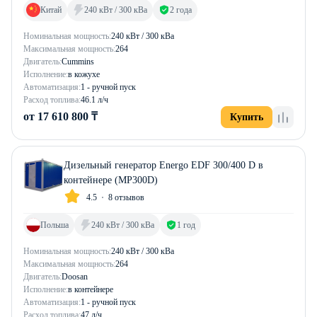
Китай
240 кВт / 300 кВа
2 года
Номинальная мощность:
240 кВт / 300 кВа
Максимальная мощность:
264
Двигатель:
Cummins
Исполнение:
в кожухе
Автоматизация:
1 - ручной пуск
Расход топлива:
46.1 л/ч
от 17 610 800 ₸
Купить
Дизельный генератор Energo EDF 300/400 D в
контейнере (MP300D)
4.5
8 отзывов
Польша
240 кВт / 300 кВа
1 год
Номинальная мощность:
240 кВт / 300 кВа
Максимальная мощность:
264
Двигатель:
Doosan
Исполнение:
в контейнере
Автоматизация:
1 - ручной пуск
Расход топлива:
47 л/ч