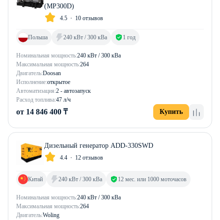
(MP300D)
4.5
10 отзывов
Польша
240 кВт / 300 кВа
1 год
Номинальная мощность:
240 кВт / 300 кВа
Максимальная мощность:
264
Двигатель:
Doosan
Исполнение:
открытое
Автоматизация:
2 - автозапуск
Расход топлива:
47 л/ч
от 14 846 400 ₸
Купить
Дизельный генератор ADD-330SWD
4.4
12 отзывов
Китай
240 кВт / 300 кВа
12 мес. или 1000 моточасов
Номинальная мощность:
240 кВт / 300 кВа
Максимальная мощность:
264
Двигатель:
Woling