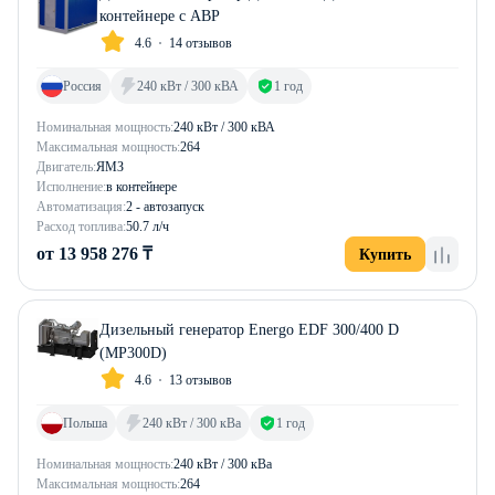
контейнере с АВР
4.6
14 отзывов
Россия
240 кВт / 300 кВА
1 год
Номинальная мощность:
240 кВт / 300 кВА
Максимальная мощность:
264
Двигатель:
ЯМЗ
Исполнение:
в контейнере
Автоматизация:
2 - автозапуск
Расход топлива:
50.7 л/ч
от 13 958 276 ₸
Купить
Дизельный генератор Energo EDF 300/400 D
(MP300D)
4.6
13 отзывов
Польша
240 кВт / 300 кВа
1 год
Номинальная мощность:
240 кВт / 300 кВа
Максимальная мощность:
264