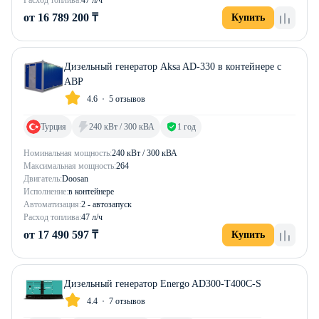
от 16 789 200 ₸
Купить
Дизельный генератор Aksa AD-330 в контейнере с
АВР
4.6
5 отзывов
Турция
240 кВт / 300 кВА
1 год
Номинальная мощность:
240 кВт / 300 кВА
Максимальная мощность:
264
Двигатель:
Doosan
Исполнение:
в контейнере
Автоматизация:
2 - автозапуск
Расход топлива:
47 л/ч
от 17 490 597 ₸
Купить
Дизельный генератор Energo AD300-T400C-S
4.4
7 отзывов