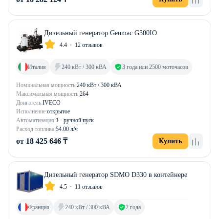
Дизельный генератор Genmac G300IO
4.4
12 отзывов
Италия
240 кВт / 300 кВА
3 года или 2500 моточасов
Номинальная мощность:
240 кВт / 300 кВА
Максимальная мощность:
264
Двигатель:
IVECO
Исполнение:
открытое
Автоматизация:
1 - ручной пуск
Расход топлива:
54.00 л/ч
от 18 425 646 ₸
Купить
Дизельный генератор SDMO D330 в контейнере
4.5
11 отзывов
Франция
240 кВт / 300 кВА
2 года