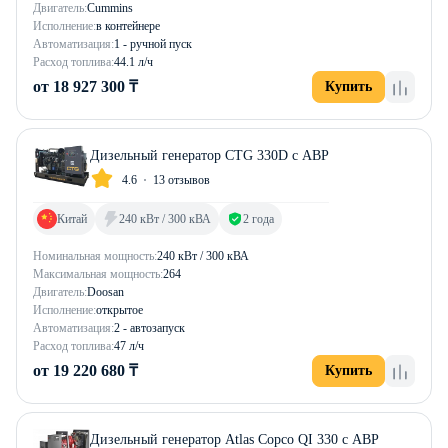
Двигатель:
Cummins
Исполнение:
в контейнере
Автоматизация:
1 - ручной пуск
Расход топлива:
44.1 л/ч
от 18 927 300 ₸
Купить
Дизельный генератор CTG 330D с АВР
4.6
13 отзывов
Китай
240 кВт / 300 кВА
2 года
Номинальная мощность:
240 кВт / 300 кВА
Максимальная мощность:
264
Двигатель:
Doosan
Исполнение:
открытое
Автоматизация:
2 - автозапуск
Расход топлива:
47 л/ч
от 19 220 680 ₸
Купить
Дизельный генератор Atlas Copco QI 330 с АВР