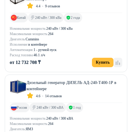
4.4
9 отзывов
Китай
240 кВт / 300 кВа
2 года
Номинальная мощность:
240 кВт / 300 кВа
Максимальная мощность:
264
Двигатель:
Cummins
Исполнение:
в контейнере
Автоматизация:
1 - ручной пуск
Расход топлива:
46.1 л/ч
от 12 732 708 ₸
Купить
Дизельный генератор ДИЗЕЛЬ АД-240-Т400-1Р в
контейнере
4.6
14 отзывов
Россия
240 кВт / 300 кВА
1 год
Номинальная мощность:
240 кВт / 300 кВА
Максимальная мощность:
264
Двигатель:
ЯМЗ