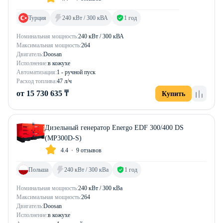
Турция
240 кВт / 300 кВА
1 год
Номинальная мощность:
240 кВт / 300 кВА
Максимальная мощность:
264
Двигатель:
Doosan
Исполнение:
в кожухе
Автоматизация:
1 - ручной пуск
Расход топлива:
47 л/ч
от 15 730 635 ₸
Купить
Дизельный генератор Energo EDF 300/400 DS
(MP300D-S)
4.4
9 отзывов
Польша
240 кВт / 300 кВа
1 год
Номинальная мощность:
240 кВт / 300 кВа
Максимальная мощность:
264
Двигатель:
Doosan
Исполнение:
в кожухе