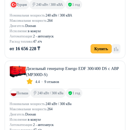
Турция
240 кВт / 300 кВА
1 год
Номинальная мощность:
240 кВт / 300 кВА
Максимальная мощность:
264
Двигатель:
Doosan
Исполнение:
в кожухе
Автоматизация:
2 - автозапуск
Расход топлива:
47 л/ч
от 16 656 228 ₸
Купить
Дизельный генератор Energo EDF 300/400 DS с АВР
(MP300D-S)
4.4
9 отзывов
Польша
240 кВт / 300 кВа
1 год
Номинальная мощность:
240 кВт / 300 кВа
Максимальная мощность:
264
Двигатель:
Doosan
Исполнение:
в кожухе
Автоматизация:
2 - автозапуск
Расход топлива:
47 л/ч