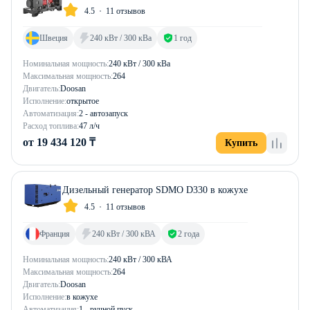
4.5
11 отзывов
Швеция
240 кВт / 300 кВа
1 год
Номинальная мощность:
240 кВт / 300 кВа
Максимальная мощность:
264
Двигатель:
Doosan
Исполнение:
открытое
Автоматизация:
2 - автозапуск
Расход топлива:
47 л/ч
от 19 434 120 ₸
Купить
Дизельный генератор SDMO D330 в кожухе
4.5
11 отзывов
Франция
240 кВт / 300 кВА
2 года
Номинальная мощность:
240 кВт / 300 кВА
Максимальная мощность:
264
Двигатель:
Doosan
Исполнение:
в кожухе
Автоматизация:
1 - ручной пуск