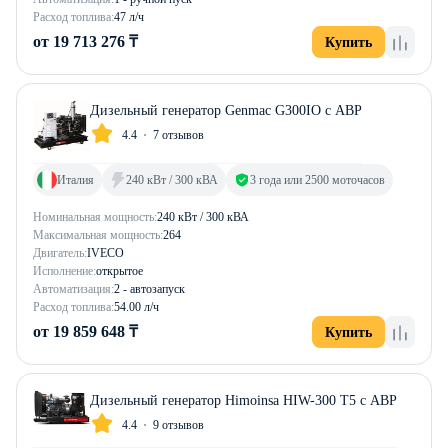
Расход топлива:
47 л/ч
от 19 713 276 ₸
Купить
Дизельный генератор Genmac G300IO с АВР
4.4
7 отзывов
Италия
240 кВт / 300 кВА
3 года или 2500 моточасов
Номинальная мощность:
240 кВт / 300 кВА
Максимальная мощность:
264
Двигатель:
IVECO
Исполнение:
открытое
Автоматизация:
2 - автозапуск
Расход топлива:
54.00 л/ч
от 19 859 648 ₸
Купить
Дизельный генератор Himoinsa HIW-300 T5 с АВР
4.4
9 отзывов