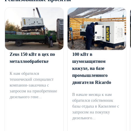
Дизельный генератор
Дизельный генератор
Zeus 150 кВт в цех по
100 кВт в
металлообработке
шумозащитном
кожухе, на базе
К нам обратился
промышленного
технический специалист
двигателя Ricardo
компании-заказчика с
запросом на приобретение
В начале месяца к нам
дизельного гене...
обратился собственник
базы отдыха в Каскелене с
запросом на покупку
дизельного...