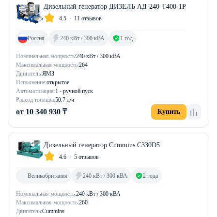
Дизельный генератор ДИЗЕЛЬ АД-240-Т400-1Р
4.5
11 отзывов
Россия
240 кВт / 300 кВА
1 год
Номинальная мощность:
240 кВт / 300 кВА
Максимальная мощность:
264
Двигатель:
ЯМЗ
Исполнение:
открытое
Автоматизация:
1 - ручной пуск
Расход топлива:
50.7 л/ч
от 10 340 930 ₸
Купить
Дизельный генератор Cummins C330D5
4.6
5 отзывов
Великобритания
240 кВт / 300 кВА
2 года
Номинальная мощность:
240 кВт / 300 кВА
Максимальная мощность:
260
Двигатель:
Cummins