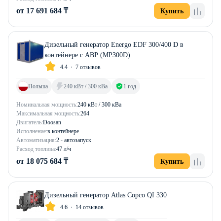
от 17 691 684 ₸
Купить
Дизельный генератор Energo EDF 300/400 D в
контейнере с АВР (MP300D)
4.4
7 отзывов
Польша
240 кВт / 300 кВа
1 год
Номинальная мощность:
240 кВт / 300 кВа
Максимальная мощность:
264
Двигатель:
Doosan
Исполнение:
в контейнере
Автоматизация:
2 - автозапуск
Расход топлива:
47 л/ч
от 18 075 684 ₸
Купить
Дизельный генератор Atlas Copco QI 330
4.6
14 отзывов