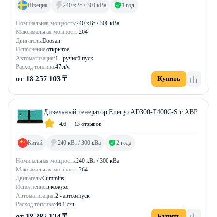
Швеция
240 кВт / 300 кВа
1 год
Номинальная мощность:
240 кВт / 300 кВа
Максимальная мощность:
264
Двигатель:
Doosan
Исполнение:
открытое
Автоматизация:
1 - ручной пуск
Расход топлива:
47 л/ч
от 18 257 103 ₸
Купить
Дизельный генератор Energo AD300-T400C-S с АВР
4.6
13 отзывов
Китай
240 кВт / 300 кВа
2 года
Номинальная мощность:
240 кВт / 300 кВа
Максимальная мощность:
264
Двигатель:
Cummins
Исполнение:
в кожухе
Автоматизация:
2 - автозапуск
Расход топлива:
46.1 л/ч
от 18 282 124 ₸
Купить