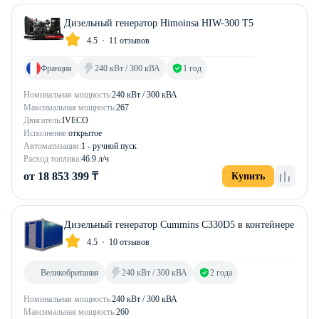
Дизельный генератор Himoinsa HIW-300 T5
4.5
11 отзывов
Франция
240 кВт / 300 кВА
1 год
Номинальная мощность:
240 кВт / 300 кВА
Максимальная мощность:
267
Двигатель:
IVECO
Исполнение:
открытое
Автоматизация:
1 - ручной пуск
Расход топлива:
46.9 л/ч
от 18 853 399 ₸
Купить
Дизельный генератор Cummins C330D5 в контейнере
4.5
10 отзывов
Великобритания
240 кВт / 300 кВА
2 года
Номинальная мощность:
240 кВт / 300 кВА
Максимальная мощность:
260