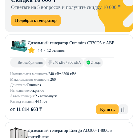
Ответьте на 5 вопросов и получите скидку 10 000 ₸
Подобрать генератор
Дизельный генератор Cummins C330D5 с АВР
4.4
12 отзывов
Великобритания
240 кВт / 300 кВА
2 года
Номинальная мощность:
240 кВт / 300 кВА
Максимальная мощность:
260
Двигатель:
Cummins
Исполнение:
открытое
Автоматизация:
2 - автозапуск
Расход топлива:
44.1 л/ч
от 11 814 663 ₸
Купить
Дизельный генератор Energo AD300-T400C в
контейнере