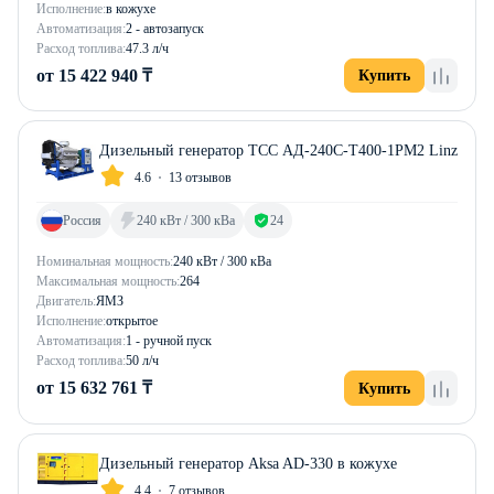
Исполнение:
в кожухе
Автоматизация:
2 - автозапуск
Расход топлива:
47.3 л/ч
от 15 422 940 ₸
Купить
Дизельный генератор ТСС АД-240С-Т400-1РМ2 Linz
4.6
13 отзывов
Россия
240 кВт / 300 кВа
24
Номинальная мощность:
240 кВт / 300 кВа
Максимальная мощность:
264
Двигатель:
ЯМЗ
Исполнение:
открытое
Автоматизация:
1 - ручной пуск
Расход топлива:
50 л/ч
от 15 632 761 ₸
Купить
Дизельный генератор Aksa AD-330 в кожухе
4.4
7 отзывов