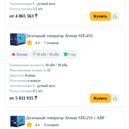
Автоматизация:
1 - ручной пуск
Расход топлива:
5.2 л/ч
от 4 865 563 ₸
Купить
Дизельный генератор Airman SDG45S
4.4
7 отзывов
Япония
30 кВт / 38 кВа
1 год
Номинальная мощность:
30 кВт / 38 кВа
Максимальная мощность:
33
Двигатель:
Kubota
Исполнение:
в кожухе
Автоматизация:
1 - ручной пуск
Расход топлива:
8.2 л/ч
от 5 011 935 ₸
Купить
Дизельный генератор Airman SDG25S с АВР
4.4
9 отзывов