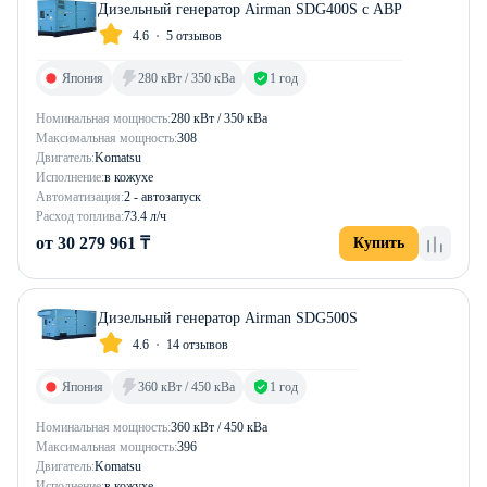
Дизельный генератор Airman SDG400S с АВР
4.6
5 отзывов
Япония
280 кВт / 350 кВа
1 год
Номинальная мощность:
280 кВт / 350 кВа
Максимальная мощность:
308
Двигатель:
Komatsu
Исполнение:
в кожухе
Автоматизация:
2 - автозапуск
Расход топлива:
73.4 л/ч
от 30 279 961 ₸
Купить
Дизельный генератор Airman SDG500S
4.6
14 отзывов
Япония
360 кВт / 450 кВа
1 год
Номинальная мощность:
360 кВт / 450 кВа
Максимальная мощность:
396
Двигатель:
Komatsu
Исполнение:
в кожухе