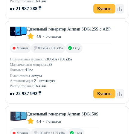
Расход топлива:
16.4 л/ч
от 21 987 288 ₸
Купить
Дизельный генератор Airman SDG125S с АВР
4.6
5 отзывов
Япония
80 кВт / 100 кВа
1 год
Номинальная мощность:
80 кВт / 100 кВа
Максимальная мощность:
88
Двигатель:
Hino
Исполнение:
в кожухе
Автоматизация:
2 - автозапуск
Расход топлива:
16.4 л/ч
от 22 937 992 ₸
Купить
Дизельный генератор Airman SDG150S
4.4
7 отзывов
Япония
100 кВт / 125 кВа
1 год