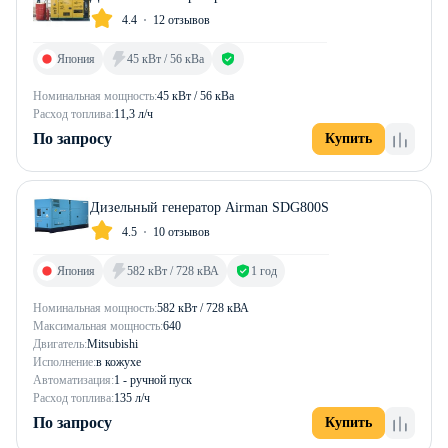
4.4
12 отзывов
Япония
45 кВт / 56 кВа
Номинальная мощность:
45 кВт / 56 кВа
Расход топлива:
11,3 л/ч
По запросу
Купить
Дизельный генератор Airman SDG800S
4.5
10 отзывов
Япония
582 кВт / 728 кВА
1 год
Номинальная мощность:
582 кВт / 728 кВА
Максимальная мощность:
640
Двигатель:
Mitsubishi
Исполнение:
в кожухе
Автоматизация:
1 - ручной пуск
Расход топлива:
135 л/ч
По запросу
Купить