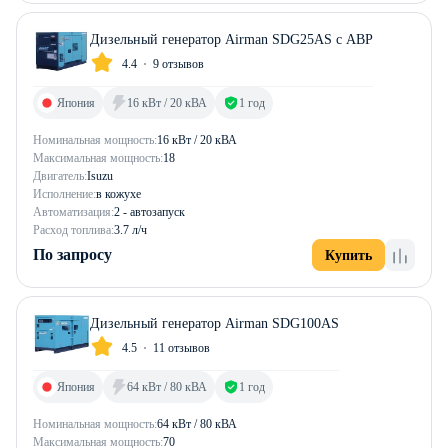
Дизельный генератор Airman SDG25AS с АВР
4.4
9 отзывов
Япония
16 кВт / 20 кВА
1 год
Номинальная мощность:
16 кВт / 20 кВА
Максимальная мощность:
18
Двигатель:
Isuzu
Исполнение:
в кожухе
Автоматизация:
2 - автозапуск
Расход топлива:
3.7 л/ч
По запросу
Купить
Дизельный генератор Airman SDG100AS
4.5
11 отзывов
Япония
64 кВт / 80 кВА
1 год
Номинальная мощность:
64 кВт / 80 кВА
Максимальная мощность:
70