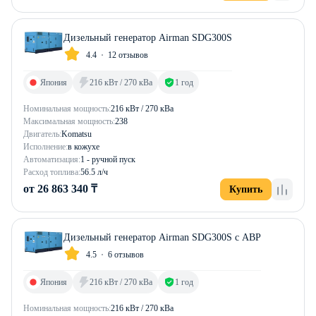
Дизельный генератор Airman SDG300S
4.4
12 отзывов
Япония
216 кВт / 270 кВа
1 год
Номинальная мощность:
216 кВт / 270 кВа
Максимальная мощность:
238
Двигатель:
Komatsu
Исполнение:
в кожухе
Автоматизация:
1 - ручной пуск
Расход топлива:
56.5 л/ч
от 26 863 340 ₸
Купить
Дизельный генератор Airman SDG300S с АВР
4.5
6 отзывов
Япония
216 кВт / 270 кВа
1 год
Номинальная мощность:
216 кВт / 270 кВа