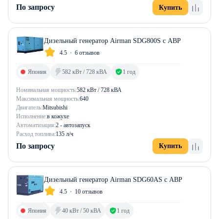
По запросу
Купить
Дизельный генератор Airman SDG800S с АВР
4.5
6 отзывов
Япония
582 кВт / 728 кВА
1 год
Номинальная мощность:
582 кВт / 728 кВА
Максимальная мощность:
640
Двигатель:
Mitsubishi
Исполнение:
в кожухе
Автоматизация:
2 - автозапуск
Расход топлива:
135 л/ч
По запросу
Купить
Дизельный генератор Airman SDG60AS с АВР
4.5
10 отзывов
Япония
40 кВт / 50 кВА
1 год