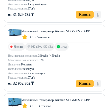
Автоматизация:
1 - ручной пуск
Расход топлива:
97 л/ч
от 31 629 732 ₸
Купить
Дизельный генератор Airman SDG500S с АВР
4.6
5 отзывов
Япония
360 кВт / 450 кВа
1 год
Номинальная мощность:
360 кВт / 450 кВа
Максимальная мощность:
396
Двигатель:
Komatsu
Исполнение:
в кожухе
Автоматизация:
2 - автозапуск
Расход топлива:
97 л/ч
от 32 952 802 ₸
Купить
Дизельный генератор Airman SDG610S с АВР
4.6
14 отзывов