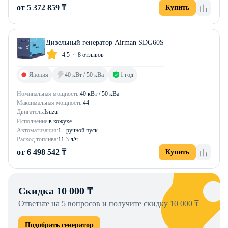
от 5 372 859 ₸
Купить
Дизельный генератор Airman SDG60S
4.5
8 отзывов
Япония
40 кВт / 50 кВа
1 год
Номинальная мощность:
40 кВт / 50 кВа
Максимальная мощность:
44
Двигатель:
Isuzu
Исполнение:
в кожухе
Автоматизация:
1 - ручной пуск
Расход топлива:
11.3 л/ч
от 6 498 542 ₸
Купить
Скидка 10 000 ₸
Ответьте на 5 вопросов и получите скидку 10 000 ₸
Подобрать генератор