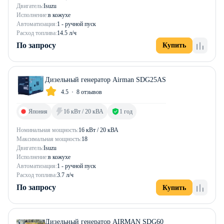
Двигатель:
Isuzu
Исполнение:
в кожухе
Автоматизация:
1 - ручной пуск
Расход топлива:
14.5 л/ч
По запросу
Купить
Дизельный генератор Airman SDG25AS
4.5
8 отзывов
Япония
16 кВт / 20 кВА
1 год
Номинальная мощность:
16 кВт / 20 кВА
Максимальная мощность:
18
Двигатель:
Isuzu
Исполнение:
в кожухе
Автоматизация:
1 - ручной пуск
Расход топлива:
3.7 л/ч
По запросу
Купить
Дизельный генератор AIRMAN SDG60