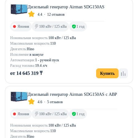
Дизельный генератор Airman SDG150AS
4.4
12 отзывов
Япония
100 кВт / 125 кВа
1 год
Номинальная мощность:
100 кВт / 125 кВа
Максимальная мощность:
110
Двигатель:
Hino
Исполнение:
в кожухе
Автоматизация:
1 - ручной пуск
Расход топлива:
19.4 л/ч
от 14 645 319 ₸
Купить
Дизельный генератор Airman SDG150AS с АВР
4.6
5 отзывов
Япония
100 кВт / 125 кВа
1 год
Номинальная мощность:
100 кВт / 125 кВа
Максимальная мощность:
110
Двигатель:
Hino