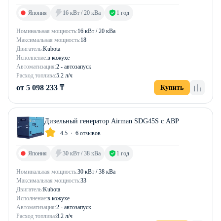
Япония
16 кВт / 20 кВа
1 год
Номинальная мощность:
16 кВт / 20 кВа
Максимальная мощность:
18
Двигатель:
Kubota
Исполнение:
в кожухе
Автоматизация:
2 - автозапуск
Расход топлива:
5.2 л/ч
от 5 098 233 ₸
Купить
Дизельный генератор Airman SDG45S с АВР
4.5
6 отзывов
Япония
30 кВт / 38 кВа
1 год
Номинальная мощность:
30 кВт / 38 кВа
Максимальная мощность:
33
Двигатель:
Kubota
Исполнение:
в кожухе
Автоматизация:
2 - автозапуск
Расход топлива:
8.2 л/ч