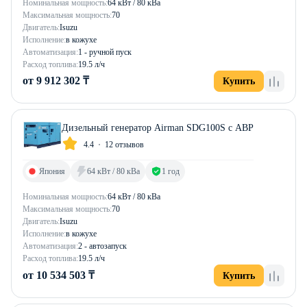
Номинальная мощность:
64 кВт / 80 кВа
Максимальная мощность:
70
Двигатель:
Isuzu
Исполнение:
в кожухе
Автоматизация:
1 - ручной пуск
Расход топлива:
19.5 л/ч
от 9 912 302 ₸
Купить
Дизельный генератор Airman SDG100S с АВР
4.4
12 отзывов
Япония
64 кВт / 80 кВа
1 год
Номинальная мощность:
64 кВт / 80 кВа
Максимальная мощность:
70
Двигатель:
Isuzu
Исполнение:
в кожухе
Автоматизация:
2 - автозапуск
Расход топлива:
19.5 л/ч
от 10 534 503 ₸
Купить