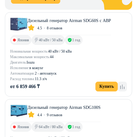
Дизельный генератор Airman SDG60S с АВР
4.5
8 отзывов
Япония
40 кВт / 50 кВа
1 год
Номинальная мощность:
40 кВт / 50 кВа
Максимальная мощность:
44
Двигатель:
Isuzu
Исполнение:
в кожухе
Автоматизация:
2 - автозапуск
Расход топлива:
11.3 л/ч
от 6 859 466 ₸
Купить
Дизельный генератор Airman SDG100S
4.4
9 отзывов
Япония
64 кВт / 80 кВа
1 год