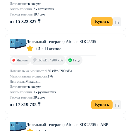
Исполнение:
в кожухе
Автоматизация:
2 - автозапуск
Расход топлива:
19.4 л/ч
от 15 322 827 ₸
Купить
Дизельный генератор Airman SDG220S
4.5
11 отзывов
Япония
160 кВт / 200 кВа
1 год
Номинальная мощность:
160 кВт / 200 кВа
Максимальная мощность:
176
Двигатель:
Mitsubishi
Исполнение:
в кожухе
Автоматизация:
1 - ручной пуск
Расход топлива:
39.2 л/ч
от 17 819 735 ₸
Купить
Дизельный генератор Airman SDG220S с АВР