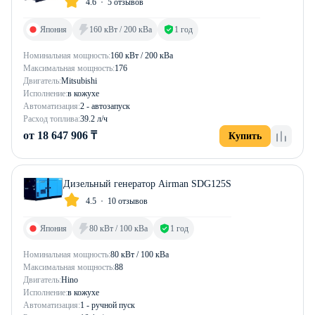
4.6
5 отзывов
Япония
160 кВт / 200 кВа
1 год
Номинальная мощность:
160 кВт / 200 кВа
Максимальная мощность:
176
Двигатель:
Mitsubishi
Исполнение:
в кожухе
Автоматизация:
2 - автозапуск
Расход топлива:
39.2 л/ч
от 18 647 906 ₸
Купить
Дизельный генератор Airman SDG125S
4.5
10 отзывов
Япония
80 кВт / 100 кВа
1 год
Номинальная мощность:
80 кВт / 100 кВа
Максимальная мощность:
88
Двигатель:
Hino
Исполнение:
в кожухе
Автоматизация:
1 - ручной пуск