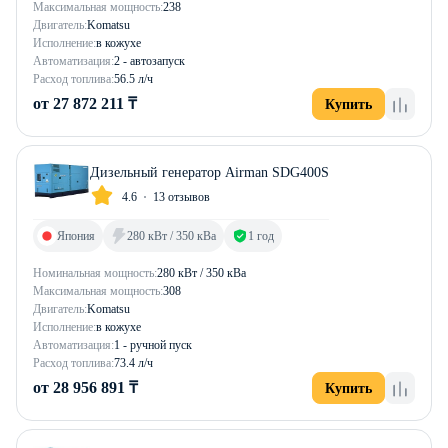
Максимальная мощность:
238
Двигатель:
Komatsu
Исполнение:
в кожухе
Автоматизация:
2 - автозапуск
Расход топлива:
56.5 л/ч
от 27 872 211 ₸
Купить
Дизельный генератор Airman SDG400S
4.6
13 отзывов
Япония
280 кВт / 350 кВа
1 год
Номинальная мощность:
280 кВт / 350 кВа
Максимальная мощность:
308
Двигатель:
Komatsu
Исполнение:
в кожухе
Автоматизация:
1 - ручной пуск
Расход топлива:
73.4 л/ч
от 28 956 891 ₸
Купить