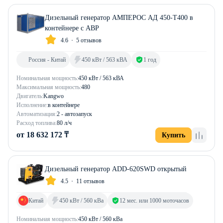
Дизельный генератор АМПЕРОС АД 450-Т400 в
контейнере с АВР
4.6
5 отзывов
Россия - Китай
450 кВт / 563 кВА
1 год
Номинальная мощность:
450 кВт / 563 кВА
Максимальная мощность:
480
Двигатель:
Kangwo
Исполнение:
в контейнере
Автоматизация:
2 - автозапуск
Расход топлива:
80 л/ч
от 18 632 172 ₸
Купить
Дизельный генератор ADD-620SWD открытый
4.5
11 отзывов
Китай
450 кВт / 560 кВа
12 мес. или 1000 моточасов
Номинальная мощность:
450 кВт / 560 кВа