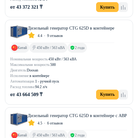
от 43 372 321 ₸
Купить
Дизельный генератор CTG 625D в контейнере
4.4
9 отзывов
Китай
450 кВт / 563 кВА
2 года
Номинальная мощность:
450 кВт / 563 кВА
Максимальная мощность:
500
Двигатель:
Doosan
Исполнение:
в контейнере
Автоматизация:
1 - ручной пуск
Расход топлива:
94.2 л/ч
от 43 664 509 ₸
Купить
Дизельный генератор CTG 625D в контейнере с АВР
4.5
6 отзывов
Китай
450 кВт / 563 кВА
2 года