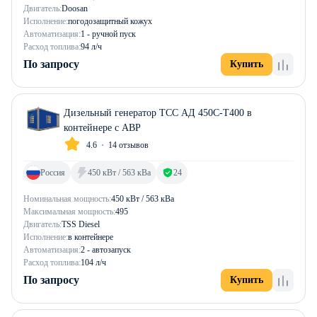
Двигатель:
Doosan
Исполнение:
погодозащитный кожух
Автоматизация:
1 - ручной пуск
Расход топлива:
94 л/ч
По запросу
Купить
Дизельный генератор ТСС АД 450С-Т400 в
контейнере с АВР
4.6
14 отзывов
Россия
450 кВт / 563 кВа
24
Номинальная мощность:
450 кВт / 563 кВа
Максимальная мощность:
495
Двигатель:
TSS Diesel
Исполнение:
в контейнере
Автоматизация:
2 - автозапуск
Расход топлива:
104 л/ч
По запросу
Купить