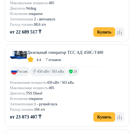
Максимальная мощность:
495
Двигатель:
Woling
Исполнение:
открытое
Автоматизация:
2 - автозапуск
Расход топлива:
88,6 л/ч
от 22 689 517 ₸
Купить
Дизельный генератор ТСС АД 450С-Т400
4.4
7 отзывов
Россия
450 кВт / 563 кВа
24
Номинальная мощность:
450 кВт / 563 кВа
Максимальная мощность:
495
Двигатель:
TSS Diesel
Исполнение:
открытое
Автоматизация:
1 - ручной пуск
Расход топлива:
104 л/ч
от 23 073 407 ₸
Купить