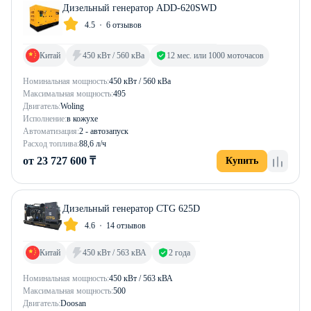
Дизельный генератор ADD-620SWD
4.5
6 отзывов
Китай
450 кВт / 560 кВа
12 мес. или 1000 моточасов
Номинальная мощность:
450 кВт / 560 кВа
Максимальная мощность:
495
Двигатель:
Woling
Исполнение:
в кожухе
Автоматизация:
2 - автозапуск
Расход топлива:
88,6 л/ч
от 23 727 600 ₸
Купить
Дизельный генератор CTG 625D
4.6
14 отзывов
Китай
450 кВт / 563 кВА
2 года
Номинальная мощность:
450 кВт / 563 кВА
Максимальная мощность:
500
Двигатель:
Doosan