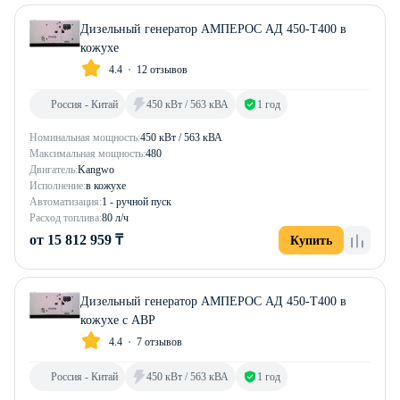
Дизельный генератор АМПЕРОС АД 450-Т400 в
кожухе
4.4
12 отзывов
Россия - Китай
450 кВт / 563 кВА
1 год
Номинальная мощность:
450 кВт / 563 кВА
Максимальная мощность:
480
Двигатель:
Kangwo
Исполнение:
в кожухе
Автоматизация:
1 - ручной пуск
Расход топлива:
80 л/ч
от 15 812 959 ₸
Купить
Дизельный генератор АМПЕРОС АД 450-Т400 в
кожухе с АВР
4.4
7 отзывов
Россия - Китай
450 кВт / 563 кВА
1 год