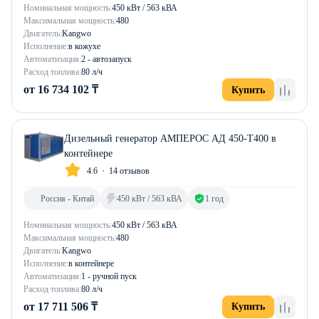
Номинальная мощность:
450 кВт / 563 кВА
Максимальная мощность:
480
Двигатель:
Kangwo
Исполнение:
в кожухе
Автоматизация:
2 - автозапуск
Расход топлива:
80 л/ч
от 16 734 102 ₸
Купить
Дизельный генератор АМПЕРОС АД 450-Т400 в
контейнере
4.6
14 отзывов
Россия - Китай
450 кВт / 563 кВА
1 год
Номинальная мощность:
450 кВт / 563 кВА
Максимальная мощность:
480
Двигатель:
Kangwo
Исполнение:
в контейнере
Автоматизация:
1 - ручной пуск
Расход топлива:
80 л/ч
от 17 711 506 ₸
Купить