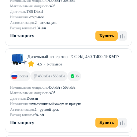
Номинальная мощность:
450 кВт / 563 кВа
Максимальная мощность:
495
Двигатель:
TSS Diesel
Исполнение:
открытое
Автоматизация:
2 - автозапуск
Расход топлива:
104 л/ч
По запросу
Купить
Дизельный генератор ТСС ЭД-450-Т400-1РКМ17
4.5
6 отзывов
Россия
450 кВт / 563 кВа
36
Номинальная мощность:
450 кВт / 563 кВа
Максимальная мощность:
495
Двигатель:
Doosan
Исполнение:
шумозащитный кожух на прицепе
Автоматизация:
1 - ручной пуск
Расход топлива:
94 л/ч
По запросу
Купить