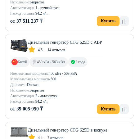
Исполнение:
открытое
Автоматизация:
1 - ручной пуск
Расход топлива:
94.2 л/ч
от 37 511 237 ₸
Купить
Дизельный генератор CTG 625D с АВР
4.6
14 отзывов
Китай
450 кВт / 563 кВА
2 года
Номинальная мощность:
450 кВт / 563 кВА
Максимальная мощность:
500
Двигатель:
Doosan
Исполнение:
открытое
Автоматизация:
2 - автозапуск
Расход топлива:
94.2 л/ч
от 39 005 950 ₸
Купить
Дизельный генератор CTG 625D в кожухе
4.4
7 отзывов