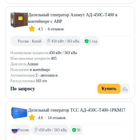
Дизельный генератор Азимут АД-450С-Т400 в
контейнере с АВР
4.5
6 отзывов
Россия - Китай
450 кВт / 563 кВа
1 год
Номинальная мощность:
450 кВт / 563 кВа
Максимальная мощность:
495
Двигатель:
Azimut
Исполнение:
в контейнере
Автоматизация:
2 - автозапуск
Расход топлива:
103 л/ч
По запросу
Купить
Дизельный генератор ТСС АД-450С-Т400-1РКМ17
4.6
14 отзывов
Россия
450 кВт / 563 кВа
36