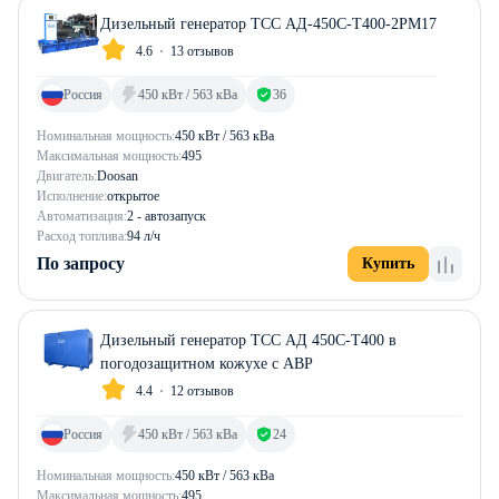
Дизельный генератор ТСС АД-450С-Т400-2РМ17
4.6
13 отзывов
Россия
450 кВт / 563 кВа
36
Номинальная мощность:
450 кВт / 563 кВа
Максимальная мощность:
495
Двигатель:
Doosan
Исполнение:
открытое
Автоматизация:
2 - автозапуск
Расход топлива:
94 л/ч
По запросу
Купить
Дизельный генератор ТСС АД 450С-Т400 в
погодозащитном кожухе с АВР
4.4
12 отзывов
Россия
450 кВт / 563 кВа
24
Номинальная мощность:
450 кВт / 563 кВа
Максимальная мощность:
495