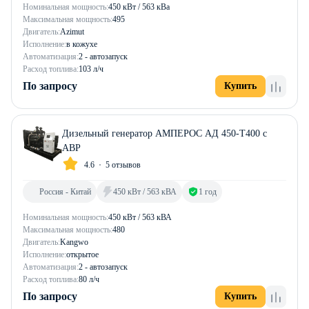
Номинальная мощность:
450 кВт / 563 кВа
Максимальная мощность:
495
Двигатель:
Azimut
Исполнение:
в кожухе
Автоматизация:
2 - автозапуск
Расход топлива:
103 л/ч
По запросу
Купить
Дизельный генератор АМПЕРОС АД 450-Т400 с
АВР
4.6
5 отзывов
Россия - Китай
450 кВт / 563 кВА
1 год
Номинальная мощность:
450 кВт / 563 кВА
Максимальная мощность:
480
Двигатель:
Kangwo
Исполнение:
открытое
Автоматизация:
2 - автозапуск
Расход топлива:
80 л/ч
По запросу
Купить