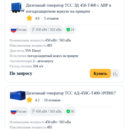
Дизельный генератор ТСС ЭД 450-Т400 с АВР в
погодозащитном кожухе на прицепе
4.6
5 отзывов
Россия
450 кВт / 563 кВа
24
Номинальная мощность:
450 кВт / 563 кВа
Максимальная мощность:
495
Двигатель:
TSS Diesel
Исполнение:
погодозащитный кожух на прицепе
Автоматизация:
2 - автозапуск
Расход топлива:
104 л/ч
По запросу
Купить
Дизельный генератор ТСС АД-450С-Т400-1РПМ17
4.5
10 отзывов
Россия
450 кВт / 563 кВа
36
Номинальная мощность:
450 кВт / 563 кВа
Максимальная мощность:
495