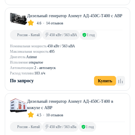
Дизельный генератор Азимут АД-450С-Т400 с АВР
4.6
14 отзывов
Россия - Китай
450 кВт / 563 кВА
1 год
Номинальная мощность:
450 кВт / 563 кВА
Максимальная мощность:
495
Двигатель:
Azimut
Исполнение:
открытое
Автоматизация:
2 - автозапуск
Расход топлива:
103 л/ч
По запросу
Купить
Дизельный генератор Азимут АД-450С-Т400 в
кожухе с АВР
4.5
10 отзывов
Россия - Китай
450 кВт / 563 кВа
1 год