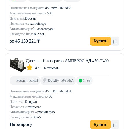
Номинальная мощность:
450 кВт / 563 кВА
Максимальная мощность:
500
Двигатель:
Doosan
Исполнение:
в контейнере
Автоматизация:
2 - автозапуск
Расход топлива:
94.2 л/ч
от 45 159 221 ₸
Купить
Дизельный генератор АМПЕРОС АД 450-Т400
4.5
6 отзывов
Россия - Китай
450 кВт / 563 кВА
1 год
Номинальная мощность:
450 кВт / 563 кВА
Максимальная мощность:
480
Двигатель:
Kangwo
Исполнение:
открытое
Автоматизация:
1 - ручной пуск
Расход топлива:
80 л/ч
По запросу
Купить