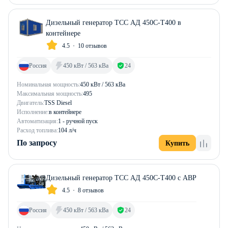
Дизельный генератор ТСС АД 450С-Т400 в
контейнере
4.5
10 отзывов
Россия
450 кВт / 563 кВа
24
Номинальная мощность:
450 кВт / 563 кВа
Максимальная мощность:
495
Двигатель:
TSS Diesel
Исполнение:
в контейнере
Автоматизация:
1 - ручной пуск
Расход топлива:
104 л/ч
По запросу
Купить
Дизельный генератор ТСС АД 450С-Т400 с АВР
4.5
8 отзывов
Россия
450 кВт / 563 кВа
24