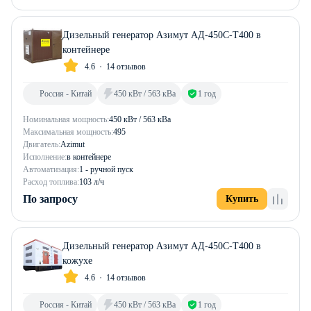
Дизельный генератор Азимут АД-450С-Т400 в
контейнере
4.6
14 отзывов
Россия - Китай
450 кВт / 563 кВа
1 год
Номинальная мощность:
450 кВт / 563 кВа
Максимальная мощность:
495
Двигатель:
Azimut
Исполнение:
в контейнере
Автоматизация:
1 - ручной пуск
Расход топлива:
103 л/ч
По запросу
Купить
Дизельный генератор Азимут АД-450С-Т400 в
кожухе
4.6
14 отзывов
Россия - Китай
450 кВт / 563 кВа
1 год