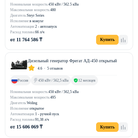
Номинальная мощность:
450 кВт / 562.5 кВа
Максимальная мощность:
480
Двигатель:
Steyr Series
Исполнение:
в кожухе
Автоматизация:
2 - автозапуск
Расход топлива:
66 л/ч
от 11 764 586 ₸
Купить
Дизельный генератор Фрегат АД-450 открытый
4.6
5 отзывов
Россия
450 кВт / 562,5 кВа
12 месяцев
Номинальная мощность:
450 кВт / 562,5 кВа
Максимальная мощность:
495
Двигатель:
Woling
Исполнение:
открытое
Автоматизация:
1 - ручной пуск
Расход топлива:
91,38 л/ч
от 15 606 069 ₸
Купить