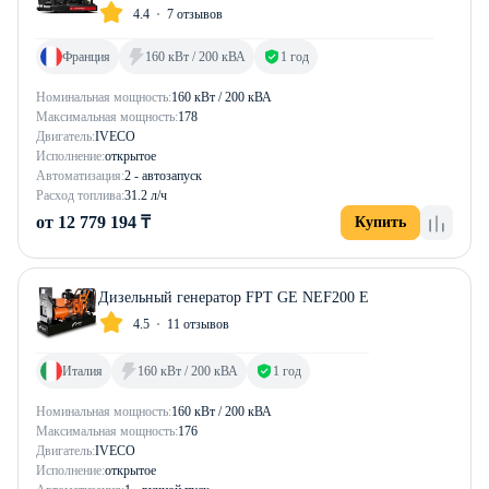
4.4
7 отзывов
Франция
160 кВт / 200 кВА
1 год
Номинальная мощность:
160 кВт / 200 кВА
Максимальная мощность:
178
Двигатель:
IVECO
Исполнение:
открытое
Автоматизация:
2 - автозапуск
Расход топлива:
31.2 л/ч
от 12 779 194 ₸
Купить
Дизельный генератор FPT GE NEF200 E
4.5
11 отзывов
Италия
160 кВт / 200 кВА
1 год
Номинальная мощность:
160 кВт / 200 кВА
Максимальная мощность:
176
Двигатель:
IVECO
Исполнение:
открытое