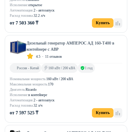
Исполнение:
открытое
Автоматизация:
2 - автозапуск
Расход топлива:
32.2 л/ч
от 7 503 360 ₸
Купить
Дизельный генератор АМПЕРОС АД 160-Т400 в
контейнере с АВР
4.5
11 отзывов
Россия - Китай
160 кВт / 200 кВА
1 год
Номинальная мощность:
160 кВт / 200 кВА
Максимальная мощность:
170
Двигатель:
Ricardo
Исполнение:
в контейнере
Автоматизация:
2 - автозапуск
Расход топлива:
32 л/ч
от 7 597 525 ₸
Купить