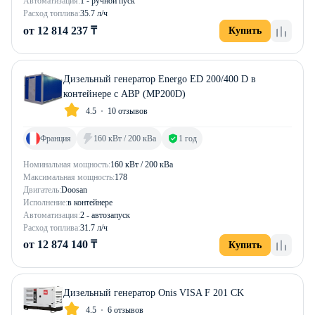
Автоматизация:
1 - ручной пуск
Расход топлива:
35.7 л/ч
от 12 814 237 ₸
Купить
Дизельный генератор Energo ED 200/400 D в
контейнере с АВР (MP200D)
4.5
10 отзывов
Франция
160 кВт / 200 кВа
1 год
Номинальная мощность:
160 кВт / 200 кВа
Максимальная мощность:
178
Двигатель:
Doosan
Исполнение:
в контейнере
Автоматизация:
2 - автозапуск
Расход топлива:
31.7 л/ч
от 12 874 140 ₸
Купить
Дизельный генератор Onis VISA F 201 CK
4.5
6 отзывов