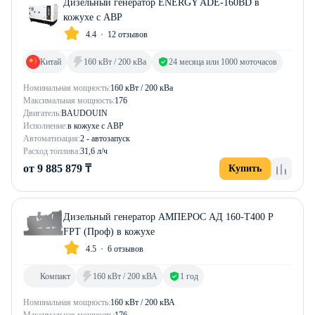
Дизельный генератор ENERGY ADE-160BD в
кожухе с АВР
4.4
12 отзывов
Китай
160 кВт / 200 кВа
24 месяца или 1000 моточасов
Номинальная мощность:
160 кВт / 200 кВа
Максимальная мощность:
176
Двигатель:
BAUDOUIN
Исполнение:
в кожухе с АВР
Автоматизация:
2 - автозапуск
Расход топлива:
31,6 л/ч
от 9 885 879 ₸
Купить
Дизельный генератор АМПЕРОС АД 160-Т400 P
FPT (Проф) в кожухе
4.5
6 отзывов
Компакт
160 кВт / 200 кВА
1 год
Номинальная мощность:
160 кВт / 200 кВА
Максимальная мощность:
176