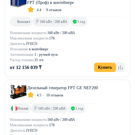
FPT (Проф) в контейнере
4.4
9 отзывов
Компакт
160 кВт / 200 кВА
1 год
Номинальная мощность:
160 кВт / 200 кВА
Максимальная мощность:
176
Двигатель:
IVECO
Исполнение:
в контейнере
Автоматизация:
1 - ручной пуск
Расход топлива:
31 л/ч
от 12 156 039 ₸
Купить
Дизельный генератор FPT GE NEF200
4.5
10 отзывов
Италия
160 кВт / 200 кВА
1 год
Номинальная мощность:
160 кВт / 200 кВА
Максимальная мощность:
176
Двигатель:
IVECO