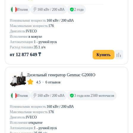
Италия
160 кВт / 200 кВА
2 года
Номинальная мощность:
160 кВт / 200 кВА
Максимальная мощность:
176
Двигатель:
IVECO
Исполнение:
в кожухе
Автоматизация:
1 - ручной пуск
Расход топлива:
35.1 л/ч
от 12 877 649 ₸
Купить
Дизельный генератор Genmac G200IO
4.5
6 отзывов
Италия
160 кВт / 200 кВА
3 года или 2500 моточасов
Номинальная мощность:
160 кВт / 200 кВА
Максимальная мощность:
176
Двигатель:
IVECO
Исполнение:
открытое
Автоматизация:
1 - ручной пуск