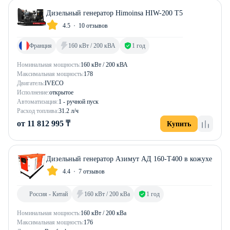
Дизельный генератор Himoinsa HIW-200 T5
4.5
10 отзывов
Франция
160 кВт / 200 кВА
1 год
Номинальная мощность:
160 кВт / 200 кВА
Максимальная мощность:
178
Двигатель:
IVECO
Исполнение:
открытое
Автоматизация:
1 - ручной пуск
Расход топлива:
31.2 л/ч
от 11 812 995 ₸
Купить
Дизельный генератор Азимут АД 160-Т400 в кожухе
4.4
7 отзывов
Россия - Китай
160 кВт / 200 кВа
1 год
Номинальная мощность:
160 кВт / 200 кВа
Максимальная мощность:
176