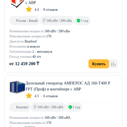
с АВР
4.4
9 отзывов
Россия - Китай
160 кВт / 200 кВа
1 год
Номинальная мощность:
160 кВт / 200 кВа
Максимальная мощность:
176
Двигатель:
Bearford
Исполнение:
в кожухе
Автоматизация:
2 - автозапуск
Расход топлива:
40 л/ч
от 12 459 200 ₸
Купить
Дизельный генератор АМПЕРОС АД 160-Т400 P
FPT (Проф) в контейнере с АВР
4.5
6 отзывов
Компакт
160 кВт / 200 кВА
1 год
Номинальная мощность:
160 кВт / 200 кВА
Максимальная мощность:
176