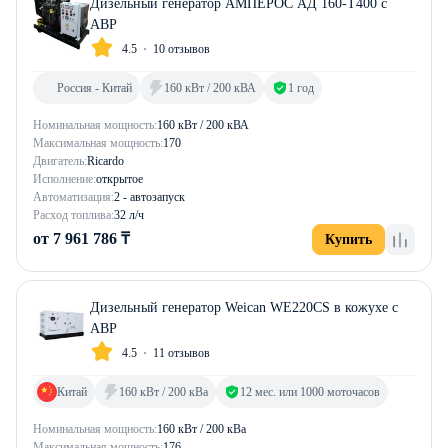
Дизельный генератор АМПЕРОС АД 160-Т400 с
АВР
4.5
10 отзывов
Россия - Китай
160 кВт / 200 кВА
1 год
Номинальная мощность:
160 кВт / 200 кВА
Максимальная мощность:
170
Двигатель:
Ricardo
Исполнение:
открытое
Автоматизация:
2 - автозапуск
Расход топлива:
32 л/ч
от 7 961 786 ₸
Купить
Дизельный генератор Weican WE220CS в кожухе с
АВР
4.5
11 отзывов
Китай
160 кВт / 200 кВа
12 мес. или 1000 моточасов
Номинальная мощность:
160 кВт / 200 кВа
Максимальная мощность:
176