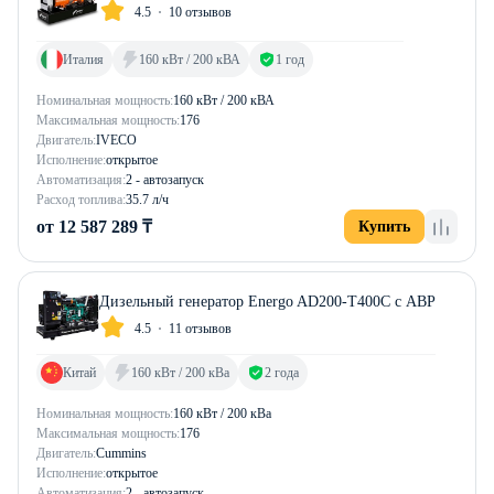
4.5
10 отзывов
Италия
160 кВт / 200 кВА
1 год
Номинальная мощность:
160 кВт / 200 кВА
Максимальная мощность:
176
Двигатель:
IVECO
Исполнение:
открытое
Автоматизация:
2 - автозапуск
Расход топлива:
35.7 л/ч
от 12 587 289 ₸
Купить
Дизельный генератор Energo AD200-T400C с АВР
4.5
11 отзывов
Китай
160 кВт / 200 кВа
2 года
Номинальная мощность:
160 кВт / 200 кВа
Максимальная мощность:
176
Двигатель:
Cummins
Исполнение:
открытое
Автоматизация:
2 - автозапуск