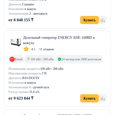
Двигатель:
Cummins
Исполнение:
в кожухе
Автоматизация:
2 - автозапуск
от 8 848 155 ₸
Купить
Дизельный генератор ENERGY ADE-160BD в
кожухе
4.5
11 отзывов
Китай
160 кВт / 200 кВа
24 месяца или 1000 моточасов
Номинальная мощность:
160 кВт / 200 кВа
Максимальная мощность:
176
Двигатель:
BAUDOUIN
Исполнение:
в кожухе
Автоматизация:
1 - ручной пуск
Расход топлива:
31,6 л/ч
от 9 623 844 ₸
Купить