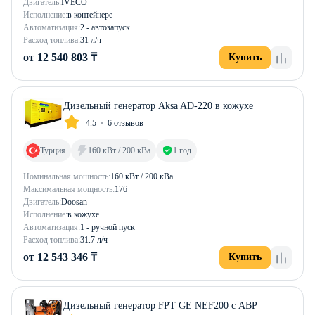
Двигатель:
IVECO
Исполнение:
в контейнере
Автоматизация:
2 - автозапуск
Расход топлива:
31 л/ч
от 12 540 803 ₸
Купить
Дизельный генератор Aksa AD-220 в кожухе
4.5
6 отзывов
Турция
160 кВт / 200 кВа
1 год
Номинальная мощность:
160 кВт / 200 кВа
Максимальная мощность:
176
Двигатель:
Doosan
Исполнение:
в кожухе
Автоматизация:
1 - ручной пуск
Расход топлива:
31.7 л/ч
от 12 543 346 ₸
Купить
Дизельный генератор FPT GE NEF200 с АВР