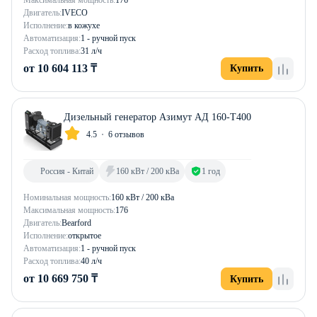
Двигатель:
IVECO
Исполнение:
в кожухе
Автоматизация:
1 - ручной пуск
Расход топлива:
31 л/ч
от 10 604 113 ₸
Купить
Дизельный генератор Азимут АД 160-Т400
4.5
6 отзывов
Россия - Китай
160 кВт / 200 кВа
1 год
Номинальная мощность:
160 кВт / 200 кВа
Максимальная мощность:
176
Двигатель:
Bearford
Исполнение:
открытое
Автоматизация:
1 - ручной пуск
Расход топлива:
40 л/ч
от 10 669 750 ₸
Купить