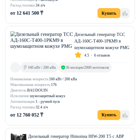
Расход топлива:
34 л/ч
от 12 641 500 ₸
Купить
Дизельный генератор ТСС
АД-160С-Т400-1РКМ9 в
шумозащитном кожухе PMG
4.5
6 отзывов
160 кВт / 200 кВа
36 месяцев/2000 моточасов
Номинальная мощность:
160 кВт / 200 кВа
Максимальная мощность:
176
Двигатель:
BAUDOUIN
Исполнение:
шумозащитный кожух
Автоматизация:
1 - ручной пуск
Расход топлива:
32.4 л/ч
от 12 760 052 ₸
Купить
Дизельный генератор Himoinsa HIW-200 T5 с АВР