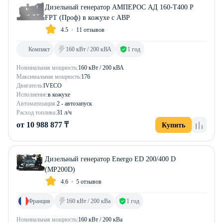
Дизельный генератор АМПЕРОС АД 160-Т400 P
FPT (Проф) в кожухе с АВР
4.5
11 отзывов
Компакт
160 кВт / 200 кВА
1 год
Номинальная мощность:
160 кВт / 200 кВА
Максимальная мощность:
176
Двигатель:
IVECO
Исполнение:
в кожухе
Автоматизация:
2 - автозапуск
Расход топлива:
31 л/ч
от 10 988 877 ₸
Купить
Дизельный генератор Energo ED 200/400 D
(MP200D)
4.6
5 отзывов
Франция
160 кВт / 200 кВа
1 год
Номинальная мощность:
160 кВт / 200 кВа