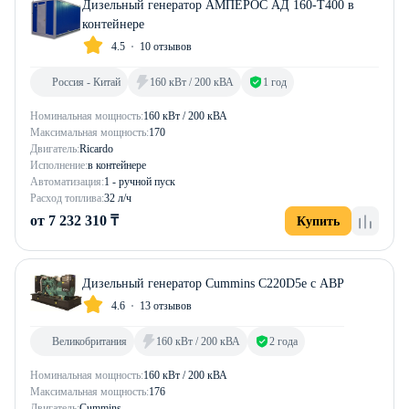
Дизельный генератор АМПЕРОС АД 160-Т400 в
контейнере
4.5
10 отзывов
Россия - Китай
160 кВт / 200 кВА
1 год
Номинальная мощность:
160 кВт / 200 кВА
Максимальная мощность:
170
Двигатель:
Ricardo
Исполнение:
в контейнере
Автоматизация:
1 - ручной пуск
Расход топлива:
32 л/ч
от 7 232 310 ₸
Купить
Дизельный генератор Cummins C220D5e с АВР
4.6
13 отзывов
Великобритания
160 кВт / 200 кВА
2 года
Номинальная мощность:
160 кВт / 200 кВА
Максимальная мощность:
176
Двигатель:
Cummins