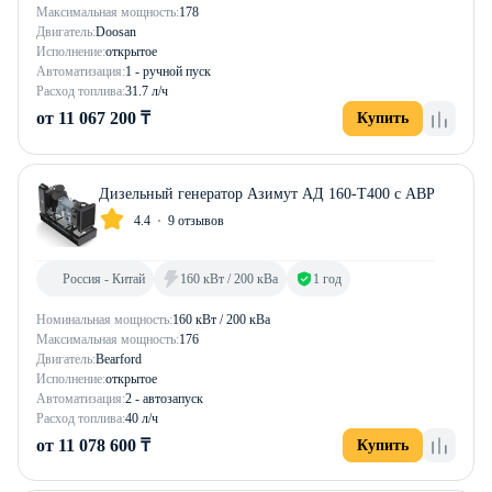
Максимальная мощность:
178
Двигатель:
Doosan
Исполнение:
открытое
Автоматизация:
1 - ручной пуск
Расход топлива:
31.7 л/ч
от 11 067 200 ₸
Купить
Дизельный генератор Азимут АД 160-Т400 с АВР
4.4
9 отзывов
Россия - Китай
160 кВт / 200 кВа
1 год
Номинальная мощность:
160 кВт / 200 кВа
Максимальная мощность:
176
Двигатель:
Bearford
Исполнение:
открытое
Автоматизация:
2 - автозапуск
Расход топлива:
40 л/ч
от 11 078 600 ₸
Купить