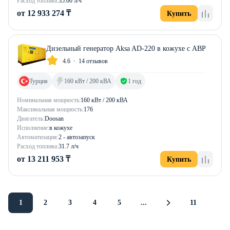
Расход топлива:
35.00 л/ч
от 12 933 274 ₸
Купить
Дизельный генератор Aksa AD-220 в кожухе с АВР
4.6
14 отзывов
Турция
160 кВт / 200 кВА
1 год
Номинальная мощность:
160 кВт / 200 кВА
Максимальная мощность:
176
Двигатель:
Doosan
Исполнение:
в кожухе
Автоматизация:
2 - автозапуск
Расход топлива:
31.7 л/ч
от 13 211 953 ₸
Купить
1
2
3
4
5
...
11