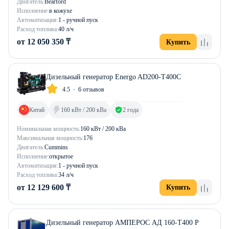
Двигатель:
Bearford
Исполнение:
в кожухе
Автоматизация:
1 - ручной пуск
Расход топлива:
40 л/ч
от 12 050 350 ₸
Купить
Дизельный генератор Energo AD200-T400C
4.5
6 отзывов
Китай
160 кВт / 200 кВа
2 года
Номинальная мощность:
160 кВт / 200 кВа
Максимальная мощность:
176
Двигатель:
Cummins
Исполнение:
открытое
Автоматизация:
1 - ручной пуск
Расход топлива:
34 л/ч
от 12 129 600 ₸
Купить
Дизельный генератор АМПЕРОС АД 160-Т400 P