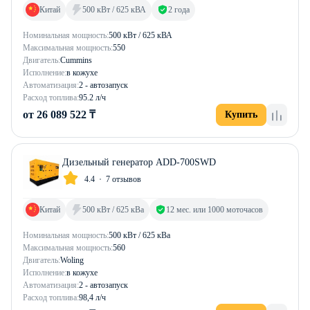
Китай
500 кВт / 625 кВА
2 года
Номинальная мощность:
500 кВт / 625 кВА
Максимальная мощность:
550
Двигатель:
Cummins
Исполнение:
в кожухе
Автоматизация:
2 - автозапуск
Расход топлива:
95.2 л/ч
от 26 089 522 ₸
Купить
Дизельный генератор ADD-700SWD
4.4
7 отзывов
Китай
500 кВт / 625 кВа
12 мес. или 1000 моточасов
Номинальная мощность:
500 кВт / 625 кВа
Максимальная мощность:
560
Двигатель:
Woling
Исполнение:
в кожухе
Автоматизация:
2 - автозапуск
Расход топлива:
98,4 л/ч