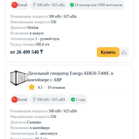
Китай
500 кВт / 625 кВа
24 месяца или 1000 моточасов
Номинальная мощность:
500 кВт / 625 кВа
Максимальная мощность:
550
Двигатель:
Weichai
Исполнение:
в кожухе
Автоматизация:
1 - ручной пуск
Расход топлива:
100,4 л/ч
от 26 499 540 ₸
Купить
Дизельный генератор Energo AD650-T400C в
контейнере с АВР
4.5
10 отзывов
Китай
500 кВт / 625 кВА
2 года
Номинальная мощность:
500 кВт / 625 кВА
Максимальная мощность:
550
Двигатель:
Cummins
Исполнение:
в контейнере
Автоматизация:
2 - автозапуск