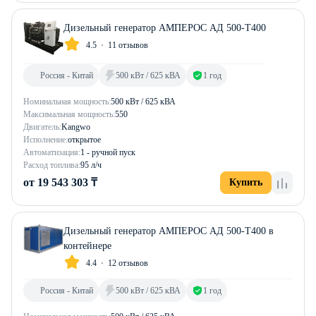
Дизельный генератор АМПЕРОС АД 500-Т400
4.5
11 отзывов
Россия - Китай
500 кВт / 625 кВА
1 год
Номинальная мощность:
500 кВт / 625 кВА
Максимальная мощность:
550
Двигатель:
Kangwo
Исполнение:
открытое
Автоматизация:
1 - ручной пуск
Расход топлива:
95 л/ч
от 19 543 303 ₸
Купить
Дизельный генератор АМПЕРОС АД 500-Т400 в
контейнере
4.4
12 отзывов
Россия - Китай
500 кВт / 625 кВА
1 год