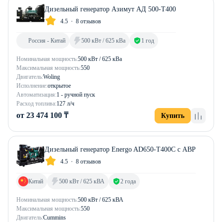
Дизельный генератор Азимут АД 500-Т400
4.5
8 отзывов
Россия - Китай
500 кВт / 625 кВа
1 год
Номинальная мощность:
500 кВт / 625 кВа
Максимальная мощность:
550
Двигатель:
Woling
Исполнение:
открытое
Автоматизация:
1 - ручной пуск
Расход топлива:
127 л/ч
от 23 474 100 ₸
Купить
Дизельный генератор Energo AD650-T400C с АВР
4.5
8 отзывов
Китай
500 кВт / 625 кВА
2 года
Номинальная мощность:
500 кВт / 625 кВА
Максимальная мощность:
550
Двигатель:
Cummins