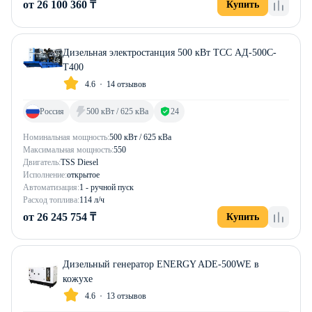
от 26 100 360 ₸
Купить
Дизельная электростанция 500 кВт ТСС АД-500С-
Т400
4.6
14 отзывов
Россия
500 кВт / 625 кВа
24
Номинальная мощность:
500 кВт / 625 кВа
Максимальная мощность:
550
Двигатель:
TSS Diesel
Исполнение:
открытое
Автоматизация:
1 - ручной пуск
Расход топлива:
114 л/ч
от 26 245 754 ₸
Купить
Дизельный генератор ENERGY ADE-500WE в
кожухе
4.6
13 отзывов