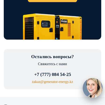
Мы используем
cookie. Это
позволяет нам
анализировать
взаимодействие
Остались вопросы?
посетителей с
сайтом и делать его
Принять
Узнать больше
Свяжитесь с нами
лучше. Продолжая
пользоваться
+7 (777) 084 54-25
сайтом, вы
соглашаетесь с
zakaz@generator-energy.kz
использованием
файлов cookie.