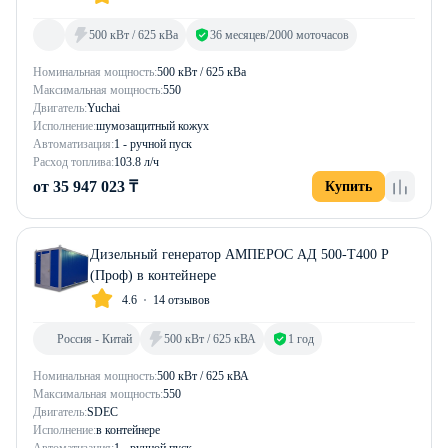
500 кВт / 625 кВа
36 месяцев/2000 моточасов
Номинальная мощность:
500 кВт / 625 кВа
Максимальная мощность:
550
Двигатель:
Yuchai
Исполнение:
шумозащитный кожух
Автоматизация:
1 - ручной пуск
Расход топлива:
103.8 л/ч
от 35 947 023 ₸
Купить
Дизельный генератор АМПЕРОС АД 500-Т400 P
(Проф) в контейнере
4.6
14 отзывов
Россия - Китай
500 кВт / 625 кВА
1 год
Номинальная мощность:
500 кВт / 625 кВА
Максимальная мощность:
550
Двигатель:
SDEC
Исполнение:
в контейнере