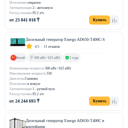
Исполнение:
открытое
Автоматизация:
2 - автозапуск
Расход топлива:
95.2 л/ч
от 23 841 018 ₸
Купить
Дизельный генератор Energo AD650-T400C-S
4.5
11 отзывов
Китай
500 кВт / 625 кВА
2 года
Номинальная мощность:
500 кВт / 625 кВА
Максимальная мощность:
550
Двигатель:
Cummins
Исполнение:
в кожухе
Автоматизация:
1 - ручной пуск
Расход топлива:
95.2 л/ч
от 24 244 693 ₸
Купить
Дизельный генератор Energo AD650-T400C в
контейнере