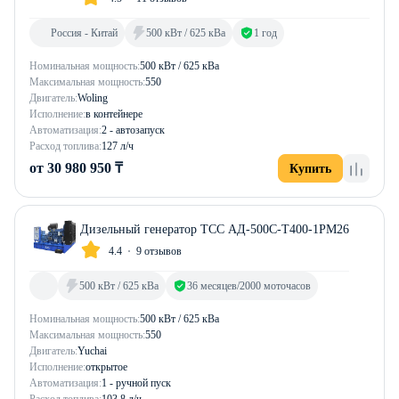
Россия - Китай
500 кВт / 625 кВа
1 год
Номинальная мощность:
500 кВт / 625 кВа
Максимальная мощность:
550
Двигатель:
Woling
Исполнение:
в контейнере
Автоматизация:
2 - автозапуск
Расход топлива:
127 л/ч
от 30 980 950 ₸
Купить
Дизельный генератор ТСС АД-500С-Т400-1РМ26
4.4
9 отзывов
500 кВт / 625 кВа
36 месяцев/2000 моточасов
Номинальная мощность:
500 кВт / 625 кВа
Максимальная мощность:
550
Двигатель:
Yuchai
Исполнение:
открытое
Автоматизация:
1 - ручной пуск