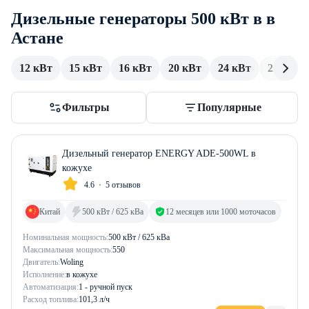
Дизельные генераторы 500 кВт в в
Астане
12 кВт
15 кВт
16 кВт
20 кВт
24 кВт
25 кВт
Фильтры
Популярные
Дизельный генератор ENERGY ADE-500WL в
кожухе
4.6
5 отзывов
Китай
500 кВт / 625 кВа
12 месяцев или 1000 моточасов
Номинальная мощность:
500 кВт / 625 кВа
Максимальная мощность:
550
Двигатель:
Woling
Исполнение:
в кожухе
Автоматизация:
1 - ручной пуск
Расход топлива:
101,3 л/ч