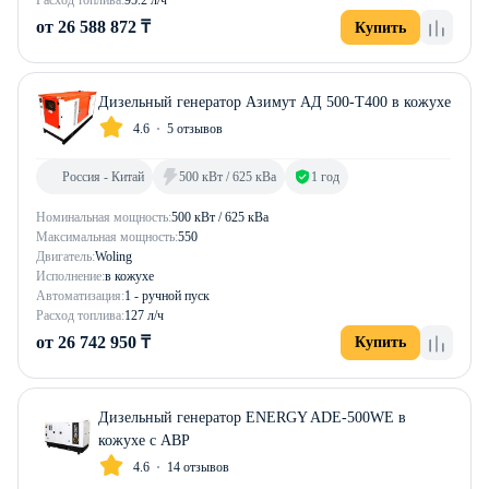
Расход топлива:
95.2 л/ч
от 26 588 872 ₸
Купить
Дизельный генератор Азимут АД 500-Т400 в кожухе
4.6
5 отзывов
Россия - Китай
500 кВт / 625 кВа
1 год
Номинальная мощность:
500 кВт / 625 кВа
Максимальная мощность:
550
Двигатель:
Woling
Исполнение:
в кожухе
Автоматизация:
1 - ручной пуск
Расход топлива:
127 л/ч
от 26 742 950 ₸
Купить
Дизельный генератор ENERGY ADE-500WE в
кожухе с АВР
4.6
14 отзывов