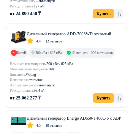
Автоматизация:
2 - автозапуск
Расход топлива:
127 л/ч
от 24 890 450 ₸
Купить
Дизельный генератор ADD-700SWD открытый
4.4
12 отзывов
Китай
500 кВт / 625 кВа
12 мес. или 1000 моточасов
Номинальная мощность:
500 кВт / 625 кВа
Максимальная мощность:
560
Двигатель:
Woling
Исполнение:
открытое
Автоматизация:
2 - автозапуск
Расход топлива:
98,4 л/ч
от 25 062 277 ₸
Купить
Дизельный генератор Energo AD650-T400C-S с АВР
4.5
10 отзывов