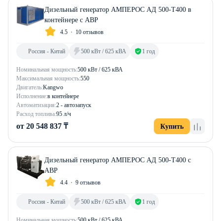
Дизельный генератор АМПЕРОС АД 500-Т400 в
контейнере с АВР
4.5
10 отзывов
Россия - Китай
500 кВт / 625 кВА
1 год
Номинальная мощность:
500 кВт / 625 кВА
Максимальная мощность:
550
Двигатель:
Kangwo
Исполнение:
в контейнере
Автоматизация:
2 - автозапуск
Расход топлива:
95 л/ч
от 20 548 837 ₸
Купить
Дизельный генератор АМПЕРОС АД 500-Т400 с
АВР
4.4
9 отзывов
Россия - Китай
500 кВт / 625 кВА
1 год
Номинальная мощность:
500 кВт / 625 кВА