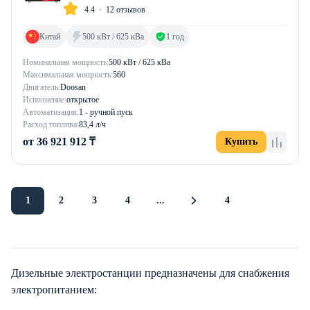
4.4
12 отзывов
Китай
500 кВт / 625 кВа
1 год
Номинальная мощность:
500 кВт / 625 кВа
Максимальная мощность:
560
Двигатель:
Doosan
Исполнение:
открытое
Автоматизация:
1 - ручной пуск
Расход топлива:
83,4 л/ч
от 36 921 912 ₸
Купить
1
2
3
4
...
4
Дизельные электростанции предназначены для снабжения
электропитанием: