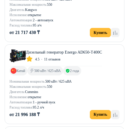
Максимальная мощность:
550
Двигатель:
Kangwo
Исполнение:
открытое
Автоматизация:
2 - автозапуск
Расход топлива:
95 л/ч
от 21 717 430 ₸
Купить
Дизельный генератор Energo AD650-T400C
4.5
11 отзывов
Китай
500 кВт / 625 кВА
2 года
Номинальная мощность:
500 кВт / 625 кВА
Максимальная мощность:
550
Двигатель:
Cummins
Исполнение:
открытое
Автоматизация:
1 - ручной пуск
Расход топлива:
95.2 л/ч
от 21 996 188 ₸
Купить