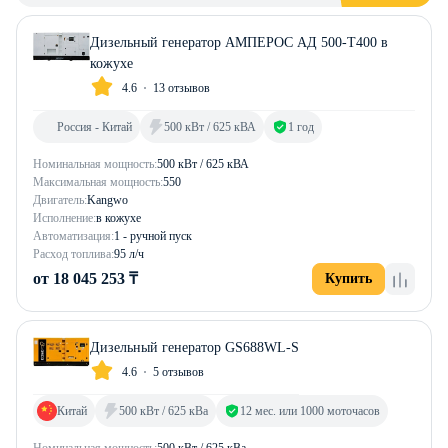
Дизельный генератор АМПЕРОС АД 500-Т400 в
кожухе
4.6
13 отзывов
Россия - Китай
500 кВт / 625 кВА
1 год
Номинальная мощность:
500 кВт / 625 кВА
Максимальная мощность:
550
Двигатель:
Kangwo
Исполнение:
в кожухе
Автоматизация:
1 - ручной пуск
Расход топлива:
95 л/ч
от 18 045 253 ₸
Купить
Дизельный генератор GS688WL-S
4.6
5 отзывов
Китай
500 кВт / 625 кВа
12 мес. или 1000 моточасов
Номинальная мощность:
500 кВт / 625 кВа