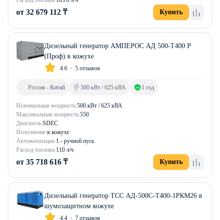
Расход топлива:
103.8 л/ч
от 32 679 112 ₸
Купить
Дизельный генератор АМПЕРОС АД 500-Т400 P
(Проф) в кожухе
4.6
5 отзывов
Россия - Китай
500 кВт / 625 кВА
1 год
Номинальная мощность:
500 кВт / 625 кВА
Максимальная мощность:
550
Двигатель:
SDEC
Исполнение:
в кожухе
Автоматизация:
1 - ручной пуск
Расход топлива:
110 л/ч
от 35 718 616 ₸
Купить
Дизельный генератор ТСС АД-500С-Т400-1РКМ26 в
шумозащитном кожухе
4.4
7 отзывов