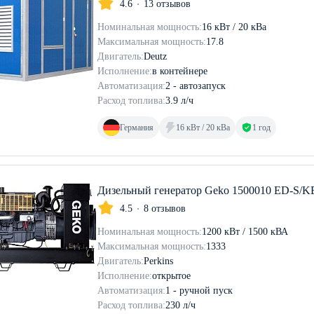
4.6
13 отзывов
Номинальная мощность:
16 кВт / 20 кВа
Максимальная мощность:
17.8
Двигатель:
Deutz
Исполнение:
в контейнере
Автоматизация:
2 - автозапуск
Расход топлива:
3.9 л/ч
Германия
16 кВт / 20 кВа
1 год
Дизельный генератор Geko 1500010 ED-S/
4.5
8 отзывов
Номинальная мощность:
1200 кВт / 1500 кВА
Максимальная мощность:
1333
Двигатель:
Perkins
Исполнение:
открытое
Автоматизация:
1 - ручной пуск
Расход топлива:
230 л/ч