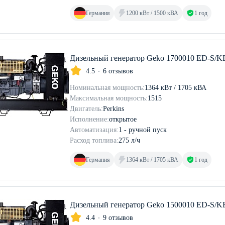
Германия
1200 кВт / 1500 кВА
1 год
Дизельный генератор Geko 1700010 ED-S/
4.5
6 отзывов
Номинальная мощность:
1364 кВт / 1705 кВА
Максимальная мощность:
1515
Двигатель:
Perkins
Исполнение:
открытое
Автоматизация:
1 - ручной пуск
Расход топлива:
275 л/ч
Германия
1364 кВт / 1705 кВА
1 год
Дизельный генератор Geko 1500010 ED-S/
4.4
9 отзывов