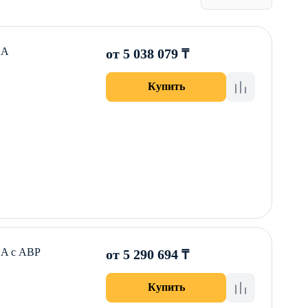
DA
от 5 038 079 ₸
Купить
DA с АВР
от 5 290 694 ₸
Купить