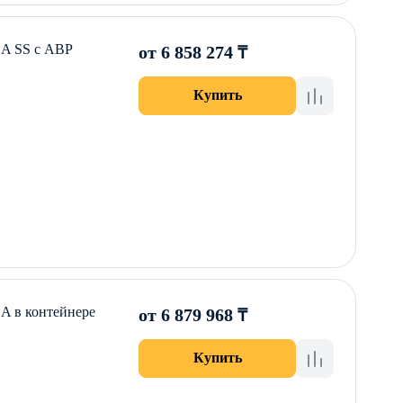
DA SS с АВР
от 6 858 274 ₸
Купить
A в контейнере
от 6 879 968 ₸
Купить