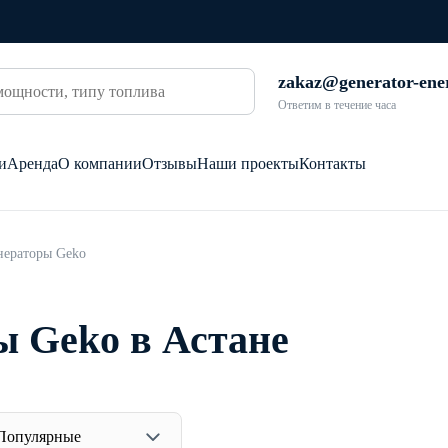
zakaz@generator-ene
Ответим в течение часа
и
Аренда
О компании
Отзывы
Наши проекты
Контакты
нераторы Geko
ы Geko в Астане
Популярные