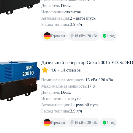
Двигатель:
Deutz
Исполнение:
открытое
Автоматизация:
2 - автозапуск
Расход топлива:
3.9 л/ч
Германия
16 кВт / 20 кВа
1 год
Дизельный генератор Geko 20015 ED-S/DE
4.6
14 отзывов
Номинальная мощность:
16 кВт / 20 кВа
Максимальная мощность:
17.8
Двигатель:
Deutz
Исполнение:
в кожухе
Автоматизация:
1 - ручной пуск
Расход топлива:
3.9 л/ч
Германия
16 кВт / 20 кВа
1 год