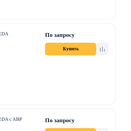
KEDA
По запросу
Купить
KEDA с АВР
По запросу