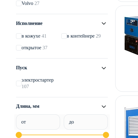
Volvo
27
Исполнение
в кожухе
41
в контейнере
29
открытое
37
Пуск
электростартер
107
Длина, мм
от
до