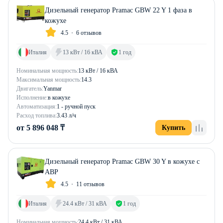
Дизельный генератор Pramac GBW 22 Y 1 фаза в
кожухе
4.5
6 отзывов
Италия
13 кВт / 16 кВА
1 год
Номинальная мощность:
13 кВт / 16 кВА
Максимальная мощность:
14.3
Двигатель:
Yanmar
Исполнение:
в кожухе
Автоматизация:
1 - ручной пуск
Расход топлива:
3.43 л/ч
от 5 896 048 ₸
Купить
Дизельный генератор Pramac GBW 30 Y в кожухе с
АВР
4.5
11 отзывов
Италия
24.4 кВт / 31 кВА
1 год
Номинальная мощность:
24.4 кВт / 31 кВА