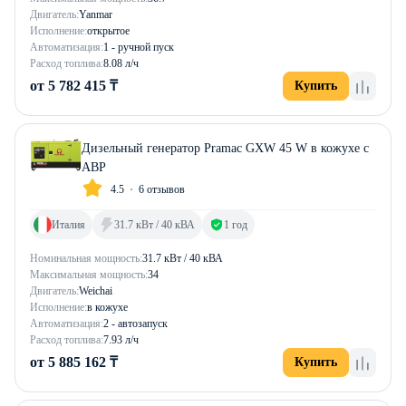
Двигатель:
Yanmar
Исполнение:
открытое
Автоматизация:
1 - ручной пуск
Расход топлива:
8.08 л/ч
от 5 782 415 ₸
Купить
Дизельный генератор Pramac GXW 45 W в кожухе с
АВР
4.5
6 отзывов
Италия
31.7 кВт / 40 кВА
1 год
Номинальная мощность:
31.7 кВт / 40 кВА
Максимальная мощность:
34
Двигатель:
Weichai
Исполнение:
в кожухе
Автоматизация:
2 - автозапуск
Расход топлива:
7.93 л/ч
от 5 885 162 ₸
Купить