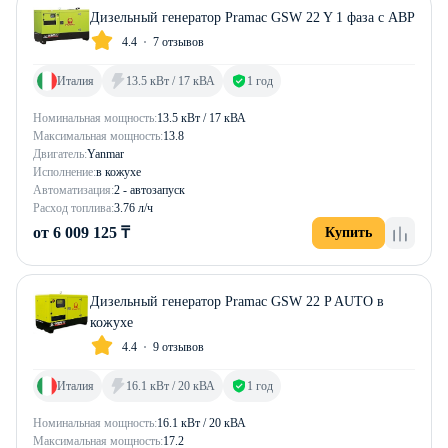
Дизельный генератор Pramac GSW 22 Y 1 фаза с АВР
4.4
7 отзывов
Италия
13.5 кВт / 17 кВА
1 год
Номинальная мощность:
13.5 кВт / 17 кВА
Максимальная мощность:
13.8
Двигатель:
Yanmar
Исполнение:
в кожухе
Автоматизация:
2 - автозапуск
Расход топлива:
3.76 л/ч
от 6 009 125 ₸
Купить
Дизельный генератор Pramac GSW 22 P AUTO в
кожухе
4.4
9 отзывов
Италия
16.1 кВт / 20 кВА
1 год
Номинальная мощность:
16.1 кВт / 20 кВА
Максимальная мощность:
17.2