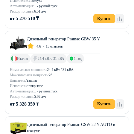
Исполнение:
в кожухе
Автоматизация:
1 - ручной пуск
Расход топлива:
6.51 л/ч
от 5 270 510 ₸
Купить
Дизельный генератор Pramac GBW 35 Y
4.6
13 отзывов
Италия
24.4 кВт / 31 кВА
1 год
Номинальная мощность:
24.4 кВт / 31 кВА
Максимальная мощность:
26
Двигатель:
Yanmar
Исполнение:
открытое
Автоматизация:
1 - ручной пуск
Расход топлива:
5.92 л/ч
от 5 328 359 ₸
Купить
Дизельный генератор Pramac GSW 22 Y AUTO в
кожухе