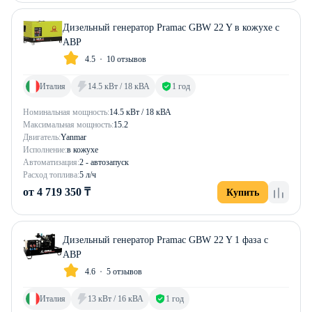
Дизельный генератор Pramac GBW 22 Y в кожухе с
АВР
4.5
10 отзывов
Италия
14.5 кВт / 18 кВА
1 год
Номинальная мощность:
14.5 кВт / 18 кВА
Максимальная мощность:
15.2
Двигатель:
Yanmar
Исполнение:
в кожухе
Автоматизация:
2 - автозапуск
Расход топлива:
5 л/ч
от 4 719 350 ₸
Купить
Дизельный генератор Pramac GBW 22 Y 1 фаза с
АВР
4.6
5 отзывов
Италия
13 кВт / 16 кВА
1 год