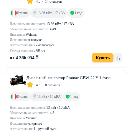
4.6
14 отзывов
Италия
13.86 кВт / 17 кВА
1 год
Номинальная мощность:
13.86 кВт / 17 кВА
Максимальная мощность:
14.49
Двигатель:
Weichai
Исполнение:
в кожухе
Автоматизация:
2 - автозапуск
Расход топлива:
3.68 л/ч
от 4 366 054 ₸
Купить
Дизельный генератор Pramac GBW 22 Y 1 фаза
4.5
8 отзывов
Италия
13 кВт / 16 кВА
1 год
Номинальная мощность:
13 кВт / 16 кВА
Максимальная мощность:
14.3
Двигатель:
Yanmar
Исполнение:
открытое
Автоматизация:
1 - ручной пуск