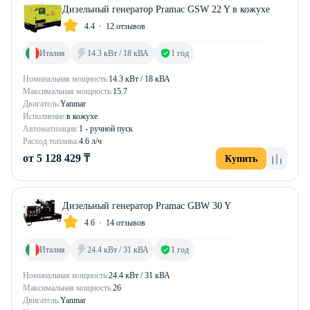
Дизельный генератор Pramac GSW 22 Y в кожухе
4.4
12 отзывов
Италия
14.3 кВт / 18 кВА
1 год
Номинальная мощность:
14.3 кВт / 18 кВА
Максимальная мощность:
15.7
Двигатель:
Yanmar
Исполнение:
в кожухе
Автоматизация:
1 - ручной пуск
Расход топлива:
4.6 л/ч
от 5 128 429 ₸
Купить
Дизельный генератор Pramac GBW 30 Y
4.6
14 отзывов
Италия
24.4 кВт / 31 кВА
1 год
Номинальная мощность:
24.4 кВт / 31 кВА
Максимальная мощность:
26
Двигатель:
Yanmar