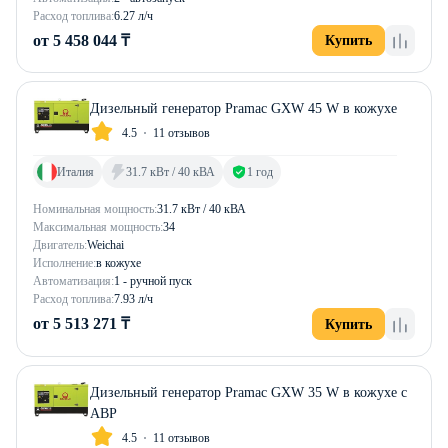
Расход топлива:
6.27 л/ч
от 5 458 044 ₸
Купить
Дизельный генератор Pramac GXW 45 W в кожухе
4.5
11 отзывов
Италия
31.7 кВт / 40 кВА
1 год
Номинальная мощность:
31.7 кВт / 40 кВА
Максимальная мощность:
34
Двигатель:
Weichai
Исполнение:
в кожухе
Автоматизация:
1 - ручной пуск
Расход топлива:
7.93 л/ч
от 5 513 271 ₸
Купить
Дизельный генератор Pramac GXW 35 W в кожухе с
АВР
4.5
11 отзывов