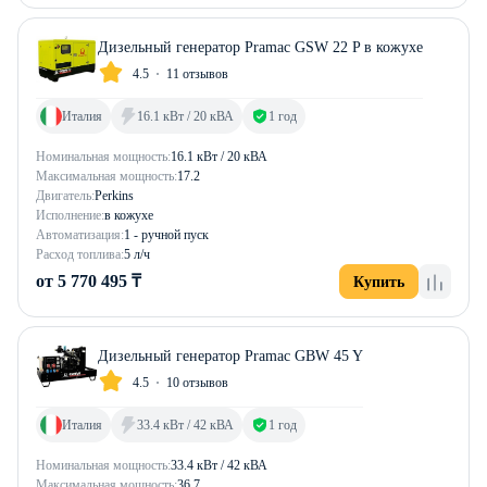
Дизельный генератор Pramac GSW 22 P в кожухе
4.5
11 отзывов
Италия
16.1 кВт / 20 кВА
1 год
Номинальная мощность:
16.1 кВт / 20 кВА
Максимальная мощность:
17.2
Двигатель:
Perkins
Исполнение:
в кожухе
Автоматизация:
1 - ручной пуск
Расход топлива:
5 л/ч
от 5 770 495 ₸
Купить
Дизельный генератор Pramac GBW 45 Y
4.5
10 отзывов
Италия
33.4 кВт / 42 кВА
1 год
Номинальная мощность:
33.4 кВт / 42 кВА
Максимальная мощность:
36.7