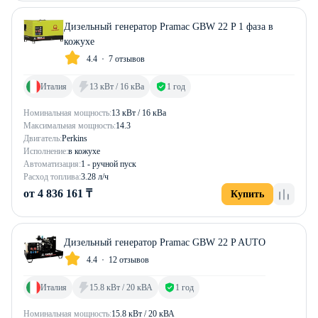
Дизельный генератор Pramac GBW 22 P 1 фаза в
кожухе
4.4
7 отзывов
Италия
13 кВт / 16 кВа
1 год
Номинальная мощность:
13 кВт / 16 кВа
Максимальная мощность:
14.3
Двигатель:
Perkins
Исполнение:
в кожухе
Автоматизация:
1 - ручной пуск
Расход топлива:
3.28 л/ч
от 4 836 161 ₸
Купить
Дизельный генератор Pramac GBW 22 P AUTO
4.4
12 отзывов
Италия
15.8 кВт / 20 кВА
1 год
Номинальная мощность:
15.8 кВт / 20 кВА