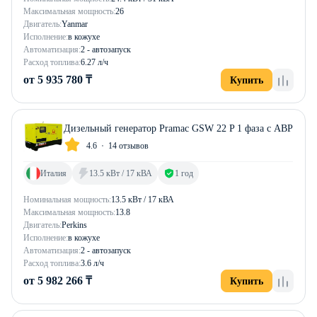
Максимальная мощность:
26
Двигатель:
Yanmar
Исполнение:
в кожухе
Автоматизация:
2 - автозапуск
Расход топлива:
6.27 л/ч
от 5 935 780 ₸
Купить
Дизельный генератор Pramac GSW 22 P 1 фаза с АВР
4.6
14 отзывов
Италия
13.5 кВт / 17 кВА
1 год
Номинальная мощность:
13.5 кВт / 17 кВА
Максимальная мощность:
13.8
Двигатель:
Perkins
Исполнение:
в кожухе
Автоматизация:
2 - автозапуск
Расход топлива:
3.6 л/ч
от 5 982 266 ₸
Купить