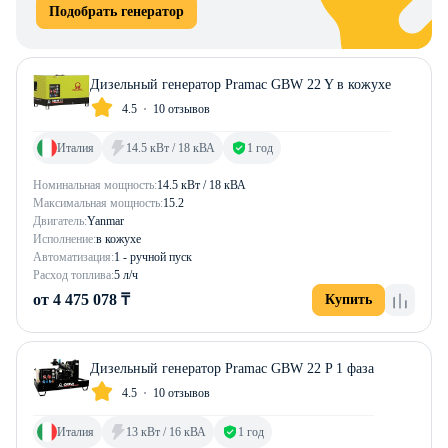
Подобрать генератор
Дизельный генератор Pramac GBW 22 Y в кожухе
4.5
10 отзывов
Италия
14.5 кВт / 18 кВА
1 год
Номинальная мощность:
14.5 кВт / 18 кВА
Максимальная мощность:
15.2
Двигатель:
Yanmar
Исполнение:
в кожухе
Автоматизация:
1 - ручной пуск
Расход топлива:
5 л/ч
от 4 475 078 ₸
Купить
Дизельный генератор Pramac GBW 22 P 1 фаза
4.5
10 отзывов
Италия
13 кВт / 16 кВА
1 год