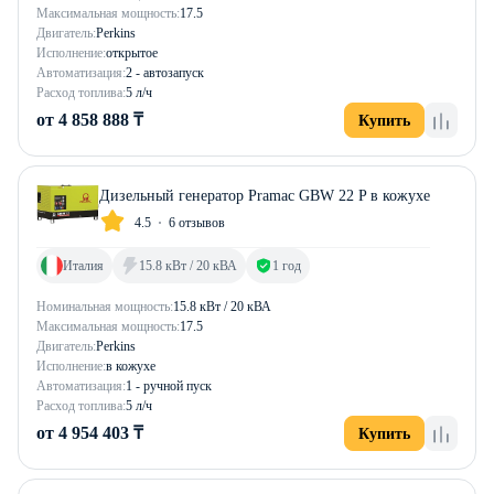
Максимальная мощность:
17.5
Двигатель:
Perkins
Исполнение:
открытое
Автоматизация:
2 - автозапуск
Расход топлива:
5 л/ч
от 4 858 888 ₸
Купить
Дизельный генератор Pramac GBW 22 P в кожухе
4.5
6 отзывов
Италия
15.8 кВт / 20 кВА
1 год
Номинальная мощность:
15.8 кВт / 20 кВА
Максимальная мощность:
17.5
Двигатель:
Perkins
Исполнение:
в кожухе
Автоматизация:
1 - ручной пуск
Расход топлива:
5 л/ч
от 4 954 403 ₸
Купить