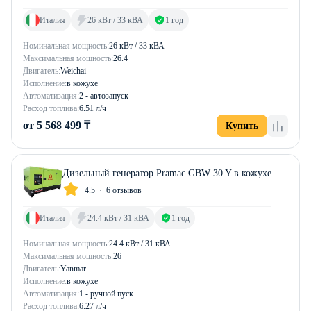
Италия
26 кВт / 33 кВА
1 год
Номинальная мощность:
26 кВт / 33 кВА
Максимальная мощность:
26.4
Двигатель:
Weichai
Исполнение:
в кожухе
Автоматизация:
2 - автозапуск
Расход топлива:
6.51 л/ч
от 5 568 499 ₸
Купить
Дизельный генератор Pramac GBW 30 Y в кожухе
4.5
6 отзывов
Италия
24.4 кВт / 31 кВА
1 год
Номинальная мощность:
24.4 кВт / 31 кВА
Максимальная мощность:
26
Двигатель:
Yanmar
Исполнение:
в кожухе
Автоматизация:
1 - ручной пуск
Расход топлива:
6.27 л/ч