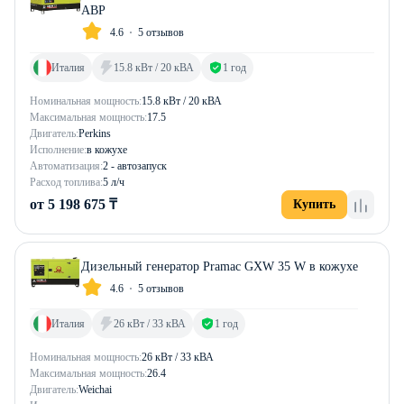
АВР
4.6
5 отзывов
Италия
15.8 кВт / 20 кВА
1 год
Номинальная мощность:
15.8 кВт / 20 кВА
Максимальная мощность:
17.5
Двигатель:
Perkins
Исполнение:
в кожухе
Автоматизация:
2 - автозапуск
Расход топлива:
5 л/ч
от 5 198 675 ₸
Купить
Дизельный генератор Pramac GXW 35 W в кожухе
4.6
5 отзывов
Италия
26 кВт / 33 кВА
1 год
Номинальная мощность:
26 кВт / 33 кВА
Максимальная мощность:
26.4
Двигатель:
Weichai