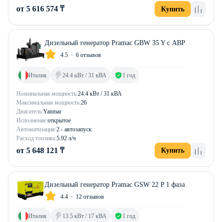
от 5 616 574 ₸
Купить
Дизельный генератор Pramac GBW 35 Y с АВР
4.5
6 отзывов
Италия
24.4 кВт / 31 кВА
1 год
Номинальная мощность:
24.4 кВт / 31 кВА
Максимальная мощность:
26
Двигатель:
Yanmar
Исполнение:
открытое
Автоматизация:
2 - автозапуск
Расход топлива:
5.92 л/ч
от 5 648 121 ₸
Купить
Дизельный генератор Pramac GSW 22 P 1 фаза
4.4
12 отзывов
Италия
13.5 кВт / 17 кВА
1 год