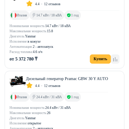
4.4
12 отзывов
Италия
14.7 кВт / 18 кВА
1 год
Номинальная мощность:
14.7 кВт / 18 кВА
Максимальная мощность:
15.8
Двигатель:
Yanmar
Исполнение:
в кожухе
Автоматизация:
2 - автозапуск
Расход топлива:
4.6 л/ч
от 5 372 780 ₸
Купить
Дизельный генератор Pramac GBW 30 Y AUTO
4.4
12 отзывов
Италия
24.4 кВт / 31 кВА
1 год
Номинальная мощность:
24.4 кВт / 31 кВА
Максимальная мощность:
26
Двигатель:
Yanmar
Исполнение:
открытое
Автоматизация:
2 - автозапуск