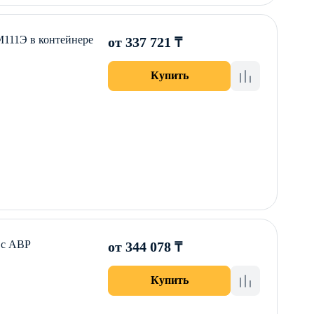
111Э в контейнере
от 337 721 ₸
Купить
 с АВР
от 344 078 ₸
Купить