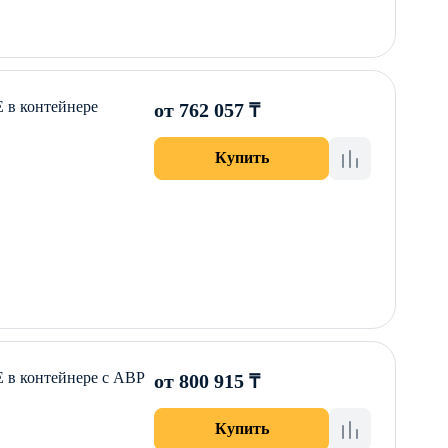
E в контейнере
от 762 057 ₸
Купить
E в контейнере с АВР
от 800 915 ₸
Купить