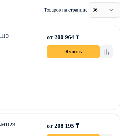
Товаров на странице:
36
111Э
от 200 964 ₸
Купить
-ВМ112Э
от 208 195 ₸