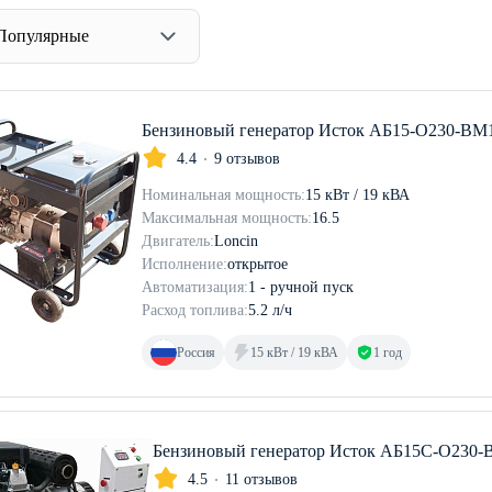
Популярные
Бензиновый генератор Исток АБ15-О230-ВМ
4.4
9 отзывов
Номинальная мощность:
15 кВт / 19 кВА
Максимальная мощность:
16.5
Двигатель:
Loncin
Исполнение:
открытое
Автоматизация:
1 - ручной пуск
Расход топлива:
5.2 л/ч
Россия
15 кВт / 19 кВА
1 год
Бензиновый генератор Исток АБ15С-О230
4.5
11 отзывов