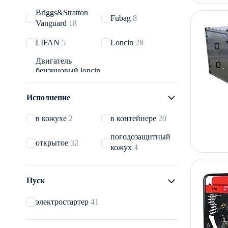
Briggs&Stratton
Fubag
8
Vanguard
18
LIFAN
5
Loncin
28
Двигатель
бензиновый loncin
lc2v90fd (Вал:
конус type d)
1
Исполнение
в кожухе
2
в контейнере
20
погодозащитный
открытое
32
кожух
4
Пуск
электростартер
41