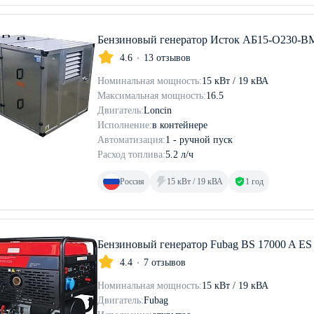
Бензиновый генератор Исток АБ15-О230-ВМ
4.6
13 отзывов
Номинальная мощность:
15 кВт / 19 кВА
Максимальная мощность:
16.5
Двигатель:
Loncin
Исполнение:
в контейнере
Автоматизация:
1 - ручной пуск
Расход топлива:
5.2 л/ч
Россия
15 кВт / 19 кВА
1 год
Бензиновый генератор Fubag BS 17000 A ES
4.4
7 отзывов
Номинальная мощность:
15 кВт / 19 кВА
Двигатель:
Fubag