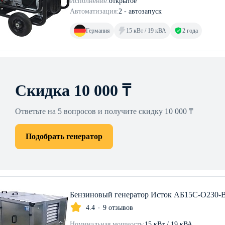
Исполнение:
открытое
Автоматизация:
2 - автозапуск
Германия
15 кВт / 19 кВА
2 года
Скидка 10 000 ₸
Ответьте на 5 вопросов и получите скидку 10 000 ₸
Подобрать генератор
Бензиновый генератор Исток АБ15С-О230-
4.4
9 отзывов
Номинальная мощность:
15 кВт / 19 кВА