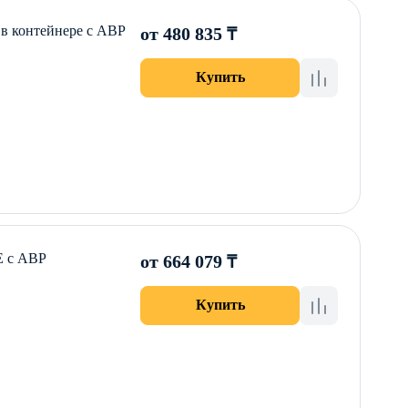
 в контейнере с АВР
от 480 835 ₸
Купить
E с АВР
от 664 079 ₸
Купить