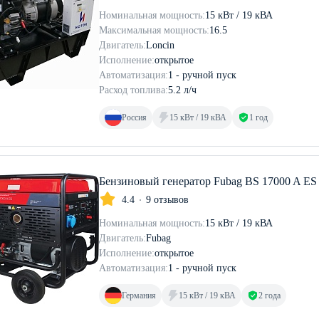
Номинальная мощность:
15 кВт / 19 кВА
Максимальная мощность:
16.5
Двигатель:
Loncin
Исполнение:
открытое
Автоматизация:
1 - ручной пуск
Расход топлива:
5.2 л/ч
Россия
15 кВт / 19 кВА
1 год
Бензиновый генератор Fubag BS 17000 A ES
4.4
9 отзывов
Номинальная мощность:
15 кВт / 19 кВА
Двигатель:
Fubag
Исполнение:
открытое
Автоматизация:
1 - ручной пуск
Германия
15 кВт / 19 кВА
2 года