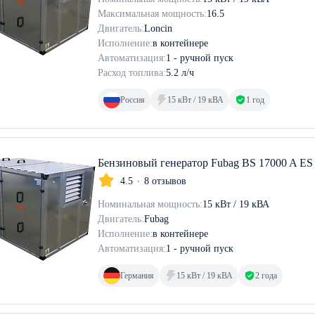
Максимальная мощность:
16.5
Двигатель:
Loncin
Исполнение:
в контейнере
Автоматизация:
1 - ручной пуск
Расход топлива:
5.2 л/ч
Россия
15 кВт / 19 кВА
1 год
Бензиновый генератор Fubag BS 17000 A ES
4.5
8 отзывов
Номинальная мощность:
15 кВт / 19 кВА
Двигатель:
Fubag
Исполнение:
в контейнере
Автоматизация:
1 - ручной пуск
Германия
15 кВт / 19 кВА
2 года